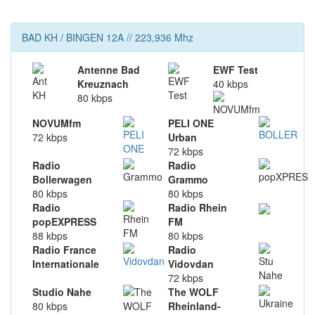
BAD KH / BINGEN
12A // 223,936 Mhz
Antenne Bad
EWF Test
Kreuznach
40 kbps
80 kbps
NOVUMfm
PELI ONE
72 kbps
Urban
72 kbps
Radio
Radio
Bollerwagen
Grammo
80 kbps
80 kbps
Radio
Radio Rhein
popEXPRESS
FM
88 kbps
80 kbps
Radio France
Radio
Internationale
Vidovdan
72 kbps
Studio Nahe
The WOLF
80 kbps
Rheinland-