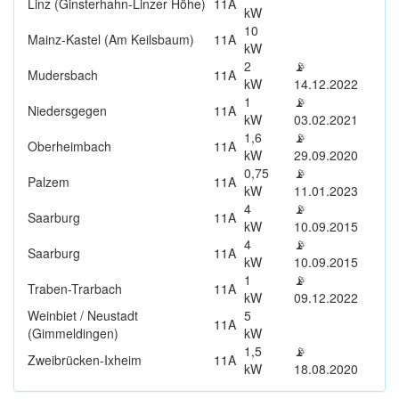
Linz (Ginsterhahn-Linzer Höhe)
11A
kW
10
Mainz-Kastel (Am Keilsbaum)
11A
kW
2
📡
Mudersbach
11A
kW
14.12.2022
1
📡
Niedersgegen
11A
kW
03.02.2021
1,6
📡
Oberheimbach
11A
kW
29.09.2020
0,75
📡
Palzem
11A
kW
11.01.2023
4
📡
Saarburg
11A
kW
10.09.2015
4
📡
Saarburg
11A
kW
10.09.2015
1
📡
Traben-Trarbach
11A
kW
09.12.2022
Weinbiet / Neustadt
5
11A
(Gimmeldingen)
kW
1,5
📡
Zweibrücken-Ixheim
11A
kW
18.08.2020