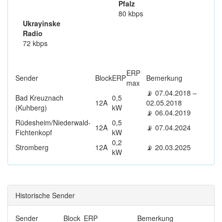
Pfalz
80 kbps
Ukrayinske
Radio
72 kbps
ERP
Sender
Block
ERP
Bemerkung
max
📡 07.04.2018 –
Bad Kreuznach
0,5
12A
02.05.2018
(Kuhberg)
kW
📡 06.04.2019
Rüdesheim/Niederwald-
0,5
12A
📡 07.04.2024
Fichtenkopf
kW
0,2
Stromberg
12A
📡 20.03.2025
kW
Historische Sender
Sender
Block
ERP
Bemerkung