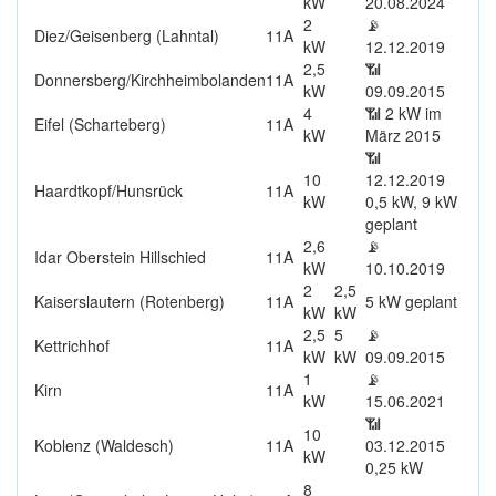
kW
20.08.2024
2
📡
Diez/Geisenberg (Lahntal)
11A
kW
12.12.2019
2,5
📶
Donnersberg/Kirchheimbolanden
11A
kW
09.09.2015
4
📶 2 kW im
Eifel (Scharteberg)
11A
kW
März 2015
📶
10
12.12.2019
Haardtkopf/Hunsrück
11A
kW
0,5 kW
, 9 kW
geplant
2,6
📡
Idar Oberstein Hillschied
11A
kW
10.10.2019
2
2,5
Kaiserslautern (Rotenberg)
11A
5 kW
geplant
kW
kW
2,5
5
📡
Kettrichhof
11A
kW
kW
09.09.2015
1
📡
Kirn
11A
kW
15.06.2021
📶
10
Koblenz (Waldesch)
11A
03.12.2015
kW
0,25 kW
8