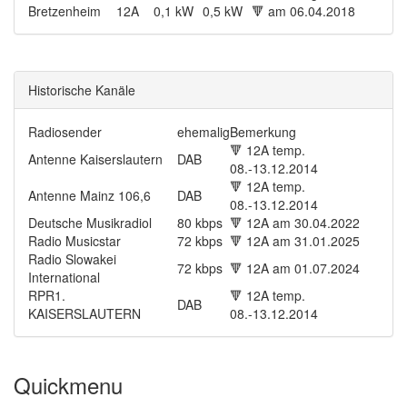
Bretzenheim
12A
0,1 kW
0,5 kW
🔻
am 06.04.2018
Historische Kanäle
Radiosender
ehemalig
Bemerkung
🔻
12A temp.
Antenne Kaiserslautern
DAB
08.-13.12.2014
🔻
12A temp.
Antenne Mainz 106,6
DAB
08.-13.12.2014
Deutsche Musikradiol
80 kbps
🔻
12A am 30.04.2022
Radio Musicstar
72 kbps
🔻
12A am 31.01.2025
Radio Slowakei
72 kbps
🔻
12A am 01.07.2024
International
RPR1.
🔻
12A temp.
DAB
KAISERSLAUTERN
08.-13.12.2014
Quickmenu