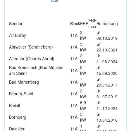
ERP
Sender
Block
ERP
Bemerkung
max
2
📡
Alf Bullay
11A
kW
09.10.2019
5
📡
Ahrweiler (Schöneberg)
11A
kW
20.10.2021
2
📡
Altenahr (Oberes Ahrtal)
11A
kW
11.06.2024
Bad Kreuznach (Bad Münster
5
📡
11A
am Stein)
kW
15.09.2020
7
📡
Bad Marienberg
11A
kW
20.04.2017
2
📡
Bitburg-Stahl
11A
kW
31.07.2019
6,9
📡
Bleialf
11A
kW
11.12.2024
5
📡
Bornberg
11A
kW
13.04.2016
1
📡
Daleiden
11A