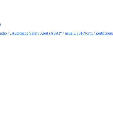
m
io / „Automatic Safety Alert (ASA)“ / neue ETSI-Norm / Zertifizier