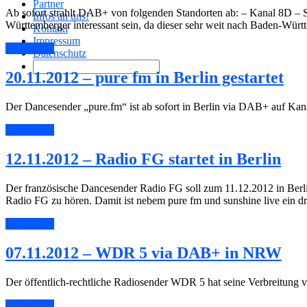
Partner
Ab sofort strahlt DAB+ von folgenden Standorten ab: – Kanal 8D 
Infos an uns!
Württemberger interessant sein, da dieser sehr weit nach Baden-Württ
Kontakt
Impressum
Read More
Datenschutz
20.11.2012 – pure fm in Berlin gestartet
Der Dancesender „pure.fm“ ist ab sofort in Berlin via DAB+ auf Ka
Read More
12.11.2012 – Radio FG startet in Berlin
Der französische Dancesender Radio FG soll zum 11.12.2012 in Berlin 
Radio FG zu hören. Damit ist nebem pure fm und sunshine live ein 
Read More
07.11.2012 – WDR 5 via DAB+ in NRW
Der öffentlich-rechtliche Radiosender WDR 5 hat seine Verbreitun
Read More