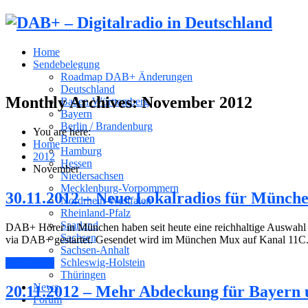
Home
Sendebelegung
Roadmap DAB+ Änderungen
Deutschland
Monthly Archives:
November 2012
Baden-Württemberg
Bayern
Berlin / Brandenburg
You are here:
Bremen
Home
Hamburg
2012
Hessen
November
Niedersachsen
Mecklenburg-Vorpommern
30.11.2012 – Neue Lokalradios für Münch
Nordrhein-Westfalen
Rheinland-Pfalz
Saarland
DAB+ Hörer in München haben seit heute eine reichhaltige Auswahl
Sachsen
via DAB+ gestartet. Gesendet wird im München Mux auf Kanal 11C
Sachsen-Anhalt
Schleswig-Holstein
Read More
Thüringen
News
20.11.2012 – Mehr Abdeckung für Bayer
Forum