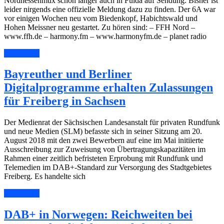
Nordhessenmux schon länger auch in Fulda auf Sendung. Bisher ist
leider nirgends eine offizielle Meldung dazu zu finden. Der 6A war
vor einigen Wochen neu vom Biedenkopf, Habichtswald und
Hohen Meissner neu gestartet. Zu hören sind: – FFH Nord –
www.ffh.de – harmony.fm – www.harmonyfm.de – planet radio
Read More
Bayreuther und Berliner
Digitalprogramme erhalten Zulassungen
für Freiberg in Sachsen
Der Medienrat der Sächsischen Landesanstalt für privaten Rundfunk
und neue Medien (SLM) befasste sich in seiner Sitzung am 20.
August 2018 mit den zwei Bewerbern auf eine im Mai initiierte
Ausschreibung zur Zuweisung von Übertragungskapazitäten im
Rahmen einer zeitlich befristeten Erprobung mit Rundfunk und
Telemedien im DAB+-Standard zur Versorgung des Stadtgebietes
Freiberg. Es handelte sich
Read More
DAB+ in Norwegen: Reichweiten bei