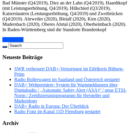
Bad Münster (Q4/2019), Diez an der Lahn (Q4/2019), Haardtkopf
(mit Leistungserhöhung, Q4/2019), Hillschied (Q3/2019),
Kaiserslautern (Leistungserhöhung, Q4/2019) und Zweibrücken
(Q4/2019). Ahrweiler (2020), Bleialf (2020), Kirn (2020),
Mudersbach (2020), Oberes Ahrtal (2020), Oberheimbach (2020).
In Baden-Württemberg sind die Standorte Brandenkopf
Read More
Neueste Beiträge
SWR verbessert DAB+-Versorgung im Eifelkreis Bitburg-
Prüm
Radio Bollerwagen im Saarland und Österreich gestartet
DAB+ Weltpremiere: System für Warnmeldungen über
Digitalradio / „Automatic Safety Alert (ASA)“ / neue ETSI-
Norm / Zertifizierungsprogramm für Hersteller und
Markenlogo
DAB+ Radio in Europa: Der Überblick
Radio Fratz im Kanal 11D Flensburg gestartet
Archiv