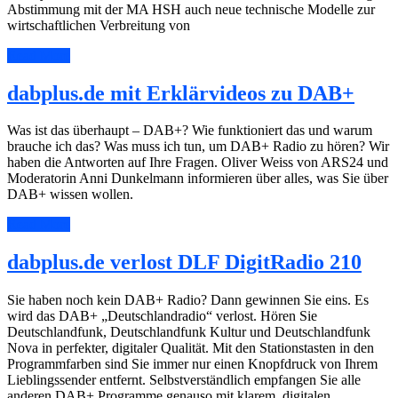
Abstimmung mit der MA HSH auch neue technische Modelle zur
wirtschaftlichen Verbreitung von
Read More
dabplus.de mit Erklärvideos zu DAB+
Was ist das überhaupt – DAB+? Wie funktioniert das und warum
brauche ich das? Was muss ich tun, um DAB+ Radio zu hören? Wir
haben die Antworten auf Ihre Fragen. Oliver Weiss von ARS24 und
Moderatorin Anni Dunkelmann informieren über alles, was Sie über
DAB+ wissen wollen.
Read More
dabplus.de verlost DLF DigitRadio 210
Sie haben noch kein DAB+ Radio? Dann gewinnen Sie eins. Es
wird das DAB+ „Deutschlandradio“ verlost. Hören Sie
Deutschlandfunk, Deutschlandfunk Kultur und Deutschlandfunk
Nova in perfekter, digitaler Qualität. Mit den Stationstasten in den
Programmfarben sind Sie immer nur einen Knopfdruck von Ihrem
Lieblingssender entfernt. Selbstverständlich empfangen Sie alle
anderen DAB+ Programme genauso mit klarem, digitalen