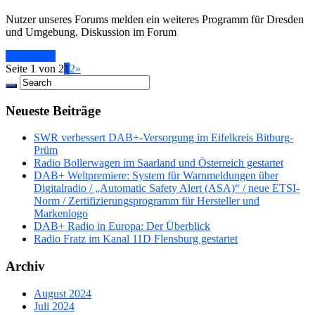
Nutzer unseres Forums melden ein weiteres Programm für Dresden
und Umgebung. Diskussion im Forum
Read More
Seite 1 von 2
1
2
»
Neueste Beiträge
SWR verbessert DAB+-Versorgung im Eifelkreis Bitburg-
Prüm
Radio Bollerwagen im Saarland und Österreich gestartet
DAB+ Weltpremiere: System für Warnmeldungen über
Digitalradio / „Automatic Safety Alert (ASA)“ / neue ETSI-
Norm / Zertifizierungsprogramm für Hersteller und
Markenlogo
DAB+ Radio in Europa: Der Überblick
Radio Fratz im Kanal 11D Flensburg gestartet
Archiv
August 2024
Juli 2024