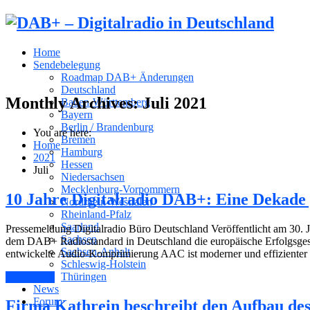
Home
Sendebelegung
Roadmap DAB+ Änderungen
Deutschland
Monthly Archives:
Juli 2021
Baden-Württemberg
Bayern
Berlin / Brandenburg
You are here:
Bremen
Home
Hamburg
2021
Hessen
Juli
Niedersachsen
Mecklenburg-Vorpommern
10 Jahre Digitalradio DAB+: Eine Dekade
Nordrhein-Westfalen
Rheinland-Pfalz
Saarland
Pressemeldung Digitalradio Büro Deutschland Veröffentlicht am 30. 
Sachsen
dem DAB+ Radiostandard in Deutschland die europäische Erfolgsges
Sachsen-Anhalt
entwickelte Audio-Komprimierung AAC ist moderner und effizienter
Schleswig-Holstein
Thüringen
Read More
News
Forum
Firma Kathrein beschreibt den Aufbau des