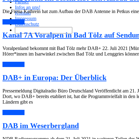
Partner
Infos an uns!
Die Firma Kathrein hat zum Aufbau der DAB Antenne in Petkus einen 
Kontakt
Impressum
Read More
Datenschutz
Kanal 7A Voralpen in Bad Tölz auf Sendu
Voralpenland bekommt mit Bad Tölz mehr DAB+ 22. Juli 2021 [Münch
Hörer*innen im Isarwinkel zwischen Bad Tölz und Lenggries können s
Read More
DAB+ in Europa: Der Überblick
Pressemeldung Digitalradio Büro Deutschland Veröffentlicht am 21. 
Dort, wo DAB+ bereits etabliert ist, hat die Programmvielfalt in den 
Ländern gibt es
Read More
DAB im Weserbergland
NDR Radioprogramme ab dem 21. Juli 2021 in weiteren Teilen des 