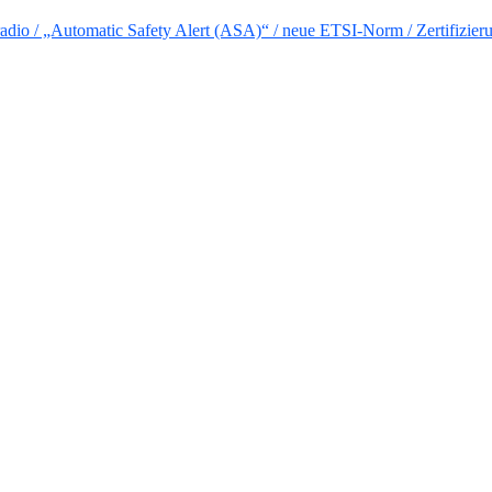
io / „Automatic Safety Alert (ASA)“ / neue ETSI-Norm / Zertifizier