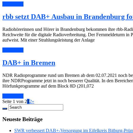
Read More
rbb setzt DAB+ Ausbau in Brandenburg fo
Radiohörerinnen und Hörer in Brandenburg bekommen ihre rbb-Radiop
Reichweite für die digitale Radioverbreitung. Der Fernmeldeturm in
aufweist. Mit einer Strahlungsleistung der Anlage
Read More
DAB+ in Bremen
NDR Radioprogramme rund um Bremen ab dem 02.07.2021 noch bess
ihre NDRProgramme jetzt in noch besserer Qualität. In den Bereich
Hörfunkprogramme auf dem Block 8D (201,072
Read More
Seite 1 von 2
1
2
»
Neueste Beiträge
SWR verbessert DAB+-Versorgung im Eifelkreis Bitburg-Prü