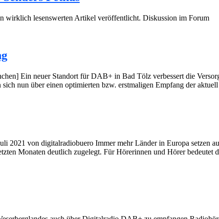
wirklich lesenswerten Artikel veröffentlicht. Diskussion im Forum
ng
en] Ein neuer Standort für DAB+ in Bad Tölz verbessert die Versor
ich nun über einen optimierten bzw. erstmaligen Empfang der aktuell 
Juli 2021 von digitalradiobuero Immer mehr Länder in Europa setzen a
letzten Monaten deutlich zugelegt. Für Hörerinnen und Hörer bedeutet d
Weserberglandes auch über Digitalradio DAB+ zu empfangen Radiohör