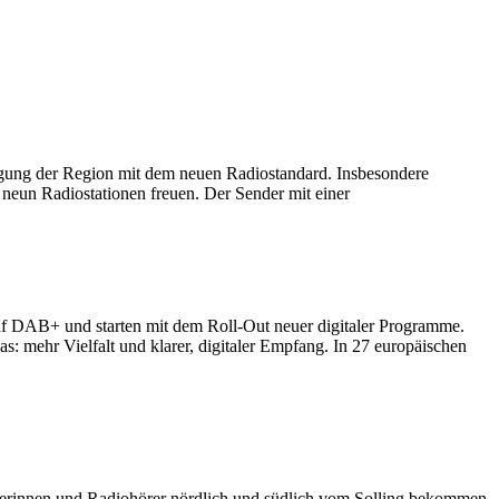
gung der Region mit dem neuen Radiostandard. Insbesondere
neun Radiostationen freuen. Der Sender mit einer
uf DAB+ und starten mit dem Roll-Out neuer digitaler Programme.
as: mehr Vielfalt und klarer, digitaler Empfang. In 27 europäischen
erinnen und Radiohörer nördlich und südlich vom Solling bekommen