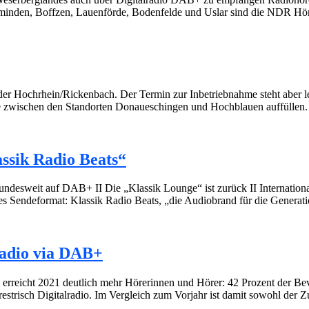
olzminden, Boffzen, Lauenförde, Bodenfelde und Uslar sind die NDR
 Hochrhein/Rickenbach. Der Termin zur Inbetriebnahme steht aber lei
 zwischen den Standorten Donaueschingen und Hochblauen auffüllen. 
ssik Radio Beats“
undesweit auf DAB+ II Die „Klassik Lounge“ ist zurück II Internation
eues Sendeformat: Klassik Radio Beats, „die Audiobrand für die Generat
adio via DAB+
n erreicht 2021 deutlich mehr Hörerinnen und Hörer: 42 Prozent der 
rrestrisch Digitalradio. Im Vergleich zum Vorjahr ist damit sowohl der