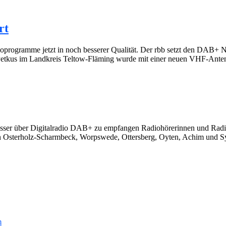
rt
rogramme jetzt in noch besserer Qualität. Der rbb setzt den DAB+ Ne
 Petkus im Landkreis Teltow-Fläming wurde mit einer neuen VHF-Antenn
er über Digitalradio DAB+ zu empfangen Radiohörerinnen und Rad
en Osterholz-Scharmbeck, Worpswede, Ottersberg, Oyten, Achim und S
m