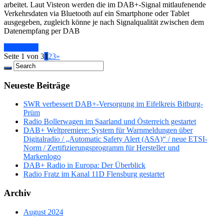
arbeitet. Laut Visteon werden die im DAB+-Signal mitlaufenende
Verkehrsdaten via Bluetooth auf ein Smartphone oder Tablet
ausgegeben, zugleich könne je nach Signalqualität zwischen dem
Datenempfang per DAB
Read More
Seite 1 von 3
1
2
3
»
Neueste Beiträge
SWR verbessert DAB+-Versorgung im Eifelkreis Bitburg-
Prüm
Radio Bollerwagen im Saarland und Österreich gestartet
DAB+ Weltpremiere: System für Warnmeldungen über
Digitalradio / „Automatic Safety Alert (ASA)“ / neue ETSI-
Norm / Zertifizierungsprogramm für Hersteller und
Markenlogo
DAB+ Radio in Europa: Der Überblick
Radio Fratz im Kanal 11D Flensburg gestartet
Archiv
August 2024