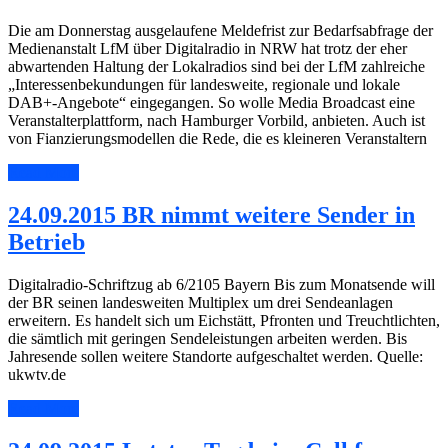
Die am Donnerstag ausgelaufene Meldefrist zur Bedarfsabfrage der
Medienanstalt LfM über Digitalradio in NRW hat trotz der eher
abwartenden Haltung der Lokalradios sind bei der LfM zahlreiche
„Interessenbekundungen für landesweite, regionale und lokale
DAB+-Angebote“ eingegangen. So wolle Media Broadcast eine
Veranstalterplattform, nach Hamburger Vorbild, anbieten. Auch ist
von Fianzierungsmodellen die Rede, die es kleineren Veranstaltern
Read More
24.09.2015 BR nimmt weitere Sender in
Betrieb
Digitalradio-Schriftzug ab 6/2105 Bayern Bis zum Monatsende will
der BR seinen landesweiten Multiplex um drei Sendeanlagen
erweitern. Es handelt sich um Eichstätt, Pfronten und Treuchtlichten,
die sämtlich mit geringen Sendeleistungen arbeiten werden. Bis
Jahresende sollen weitere Standorte aufgeschaltet werden. Quelle:
ukwtv.de
Read More