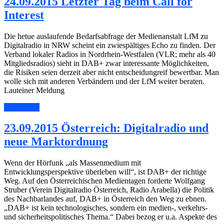
24.09.2015 Letzter Tag beim Call for
Interest
Die hetue auslaufende Bedarfsabfrage der Medienanstalt LfM zu
Digitalradio in NRW scheint ein zwiespältiges Echo zu finden. Der
Verband lokaler Radios in Nordrhein-Westfalen (VLR; mehr als 40
Mitgliedsradios) sieht in DAB+ zwar interessante Möglichkeiten,
die Risiken seien derzeit aber nicht entscheidungreif bewertbar. Man
wolle sich mit anderen Verbändern und der LfM weiter beraten.
Lauteiner Meldung
Read More
23.09.2015 Österreich: Digitalradio und
neue Marktordnung
Wenn der Hörfunk „als Massenmedium mit
Entwicklungsperspektive überleben will“, ist DAB+ der richtige
Weg. Auf den Österreichischen Medientagen forderte Wolfgang
Struber (Verein Digitalradio Österreich, Radio Arabella) die Politik
des Nachbarlandes auf, DAB+ in Österreich den Weg zu ebnen.
„DAB+ ist kein technologisches, sondern ein medien-, verkehrs-
und sicherheitspolitisches Thema.“ Dabei bezog er u.a. Aspekte des