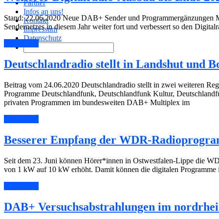
Partner
Infos an uns!
Stand: 22.06.2020 Neue DAB+ Sender und Programmergänzungen Mit 
Kontakt
Sendernetzes in diesem Jahr weiter fort und verbessert so den Digita
Impressum
Datenschutz
Read More
Deutschlandradio stellt in Landshut und
Beitrag vom 24.06.2020 Deutschlandradio stellt in zwei weiteren Re
Programme Deutschlandfunk, Deutschlandfunk Kultur, Deutschlandfu
privaten Programmen im bundesweiten DAB+ Multiplex im
Read More
Besserer Empfang der WDR-Radioprogram
Seit dem 23. Juni können Hörer*innen in Ostwestfalen-Lippe die 
von 1 kW auf 10 kW erhöht. Damit können die digitalen Programme 
Read More
DAB+ Versuchsabstrahlungen im nordrheinw