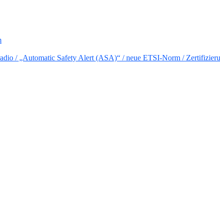
m
io / „Automatic Safety Alert (ASA)“ / neue ETSI-Norm / Zertifizier