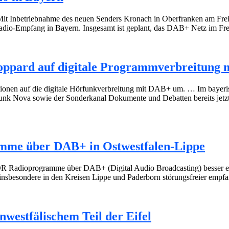
Inbetriebnahme des neuen Senders Kronach in Oberfranken am Freit
lradio-Empfang in Bayern. Insgesamt ist geplant, das DAB+ Netz im Fre
 Boppard auf digitale Programmverbreitung
gionen auf die digitale Hörfunkverbreitung mit DAB+ um. … Im bayeri
nk Nova sowie der Sonderkanal Dokumente und Debatten bereits jetzt
me über DAB+ in Ostwestfalen-Lippe
WDR Radioprogramme über DAB+ (Digital Audio Broadcasting) besser 
insbesondere in den Kreisen Lippe und Paderborn störungsfreier empf
estfälischem Teil der Eifel