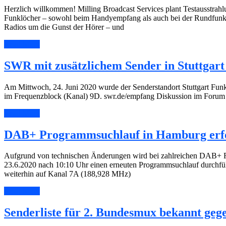
Herzlich willkommen! Milling Broadcast Services plant Testausstrahlu
Funklöcher – sowohl beim Handyempfang als auch bei der Rundfunkver
Radios um die Gunst der Hörer – und
Read More
SWR mit zusätzlichem Sender in Stuttgart 
Am Mittwoch, 24. Juni 2020 wurde der Senderstandort Stuttgart F
im Frequenzblock (Kanal) 9D. swr.de/empfang Diskussion im Forum
Read More
DAB+ Programmsuchlauf in Hamburg erfo
Aufgrund von technischen Änderungen wird bei zahlreichen DAB+
23.6.2020 nach 10:10 Uhr einen erneuten Programmsuchlauf durchf
weiterhin auf Kanal 7A (188,928 MHz)
Read More
Senderliste für 2. Bundesmux bekannt geg