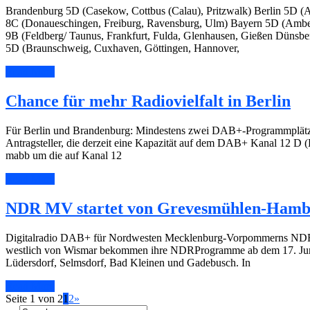
Brandenburg 5D (Casekow, Cottbus (Calau), Pritzwalk) Berlin 5D (
8C (Donaueschingen, Freiburg, Ravensburg, Ulm) Bayern 5D (Amb
9B (Feldberg/ Taunus, Frankfurt, Fulda, Glenhausen, Gießen Düns
5D (Braunschweig, Cuxhaven, Göttingen, Hannover,
Read More
Chance für mehr Radiovielfalt in Berlin
Für Berlin und Brandenburg: Mindestens zwei DAB+-Programmplätze
Antragsteller, die derzeit eine Kapazität auf dem DAB+ Kanal 12 D (B
mabb um die auf Kanal 12
Read More
NDR MV startet von Grevesmühlen-Hambe
Digitalradio DAB+ für Nordwesten Mecklenburg-Vorpommerns NDR
westlich von Wismar bekommen ihre NDRProgramme ab dem 17. Juni 
Lüdersdorf, Selmsdorf, Bad Kleinen und Gadebusch. In
Read More
Seite 1 von 2
1
2
»