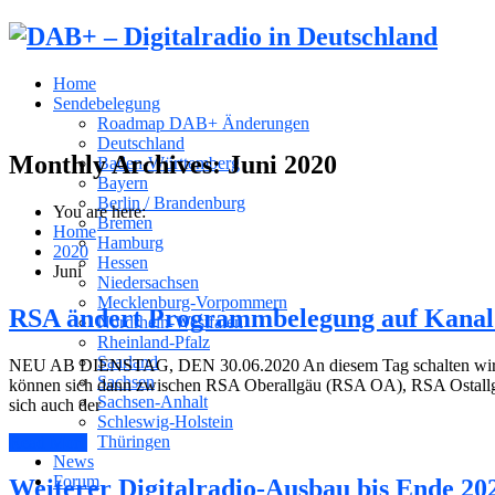
Home
Sendebelegung
Roadmap DAB+ Änderungen
Deutschland
Monthly Archives:
Juni 2020
Baden-Württemberg
Bayern
Berlin / Brandenburg
You are here:
Bremen
Home
Hamburg
2020
Hessen
Juni
Niedersachsen
Mecklenburg-Vorpommern
RSA ändert Programmbelegung auf Kanal
Nordrhein-Westfalen
Rheinland-Pfalz
Saarland
NEU AB DIENSTAG, DEN 30.06.2020 An diesem Tag schalten wir gege
Sachsen
können sich dann zwischen RSA Oberallgäu (RSA OA), RSA Ostallgä
Sachsen-Anhalt
sich auch der
Schleswig-Holstein
Thüringen
Read More
News
Forum
Weiterer Digitalradio-Ausbau bis Ende 20