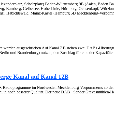
Alexanderplatz, Scholzplatz) Baden-Württemberg 9B (Aalen, Baden Bad
erg, Bamberg, Gelbelsee, Hohe Linie, Nürnberg, Ochsenkopf, Würz
berg), Habichtswald, Mainz-Kastel) Hamburg 5D Mecklenburg-Vorpom
 werden ausgeschrieben Auf Kanal 7 B stehen zwei DAB+-Übertragun
erlin und Brandenburg) nutzen, den Zuschlag für eine der Kapazitäten 
rge Kanal auf Kanal 12B
 Radioprogramme im Nordwesten Mecklenburg-Vorpommerns ab dem 1
in noch besserer Qualität. Der neue DAB+ Sender Grevesmühlen-Ham