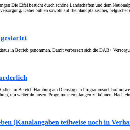
ngen Die Eifel besticht durch schöne Landschaften und dem Nationalpar
sorgung. Dabei buhlen sowohl auf rheinlandpfälzischer, belgischer und
gestartet
unkhaus in Betrieb genommen. Damit verbessert sich die DAB+ Verso
rderlich
 Radios im Bereich Hamburg am Dienstag ein Programmsuchlauf not
ühren, um weiterhin unsere Programme empfangen zu können. Nach ei
eben (Kanalangaben teilweise noch in Verha