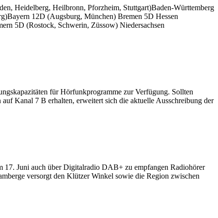
en, Heidelberg, Heilbronn, Pforzheim, Stuttgart)Baden-Württemberg
burg)Bayern 12D (Augsburg, München) Bremen 5D Hessen
mern 5D (Rostock, Schwerin, Züssow) Niedersachsen
gskapazitäten für Hörfunkprogramme zur Verfügung. Sollten
auf Kanal 7 B erhalten, erweitert sich die aktuelle Ausschreibung der
7. Juni auch über Digitalradio DAB+ zu empfangen Radiohörer
berge versorgt den Klützer Winkel sowie die Region zwischen