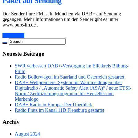
Paket auf Sendung
Der Sender Pure FM ist in München via DAB+ auf Sendung
gegangen. Mehr Informationen um den Sender gibt es unter
www.pure-fm.de .
Read More
Neueste Beiträge
SWR verbessert DAB+-Versorgung im Eifelkreis Bitburg-
Prüm
Radio Bollerwagen im Saarland und Österreich gestartet
DAB+ Weltpremiere: System für Warnmeldungen über
Digitalradio / „Automatic Safety Alert (ASA)“ / neue ETSI-
Norm / Zertifizierungsprogramm für Hersteller und
Markenlogo
DAB+ Radio in Europa: Der Überblick
Radio Fratz im Kanal 11D Flensburg gestartet
Archiv
August 2024