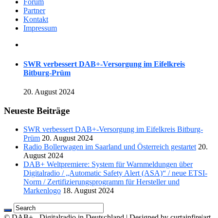
Forum
Partner
Kontakt
Impressum
SWR verbessert DAB+-Versorgung im Eifelkreis
Bitburg-Prüm
20. August 2024
Neueste Beiträge
SWR verbessert DAB+-Versorgung im Eifelkreis Bitburg-
Prüm
20. August 2024
Radio Bollerwagen im Saarland und Österreich gestartet
20.
August 2024
DAB+ Weltpremiere: System für Warnmeldungen über
Digitalradio / „Automatic Safety Alert (ASA)“ / neue ETSI-
Norm / Zertifizierungsprogramm für Hersteller und
Markenlogo
18. August 2024
© DAB+ - Digitalradio in Deutschland | Designed by curtainfire|art