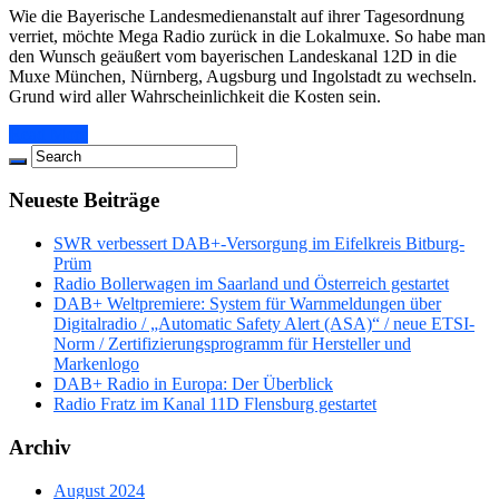
Wie die Bayerische Landesmedienanstalt auf ihrer Tagesordnung
verriet, möchte Mega Radio zurück in die Lokalmuxe. So habe man
den Wunsch geäußert vom bayerischen Landeskanal 12D in die
Muxe München, Nürnberg, Augsburg und Ingolstadt zu wechseln.
Grund wird aller Wahrscheinlichkeit die Kosten sein.
Read More
Neueste Beiträge
SWR verbessert DAB+-Versorgung im Eifelkreis Bitburg-
Prüm
Radio Bollerwagen im Saarland und Österreich gestartet
DAB+ Weltpremiere: System für Warnmeldungen über
Digitalradio / „Automatic Safety Alert (ASA)“ / neue ETSI-
Norm / Zertifizierungsprogramm für Hersteller und
Markenlogo
DAB+ Radio in Europa: Der Überblick
Radio Fratz im Kanal 11D Flensburg gestartet
Archiv
August 2024