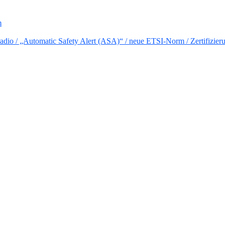
m
io / „Automatic Safety Alert (ASA)“ / neue ETSI-Norm / Zertifizier