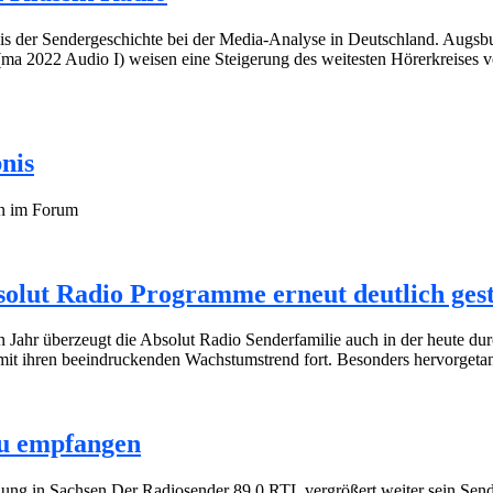
nis der Sendergeschichte bei der Media-Analyse in Deutschland. Augs
ma 2022 Audio I) weisen eine Steigerung des weitesten Hörerkreises v
nis
on im Forum
olut Radio Programme erneut deutlich ges
ahr überzeugt die Absolut Radio Senderfamilie auch in der heute dur
amit ihren beeindruckenden Wachstumstrend fort. Besonders hervorget
zu empfangen
ung in Sachsen Der Radiosender 89.0 RTL vergrößert weiter sein Sen