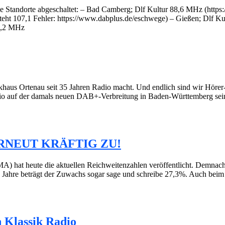
ende Standorte abgeschaltet: – Bad Camberg; Dlf Kultur 88,6 MHz (ht
eht 107,1 Fehler: https://www.dabplus.de/eschwege) – Gießen; Dlf Ku
89,2 MHz
unkhaus Ortenau seit 35 Jahren Radio macht. Und endlich sind wir Höre
auf der damals neuen DAB+-Verbreitung in Baden-Württemberg seine
RNEUT KRÄFTIG ZU!
A) hat heute die aktuellen Reichweitenzahlen veröffentlicht. Demnac
-49 Jahre beträgt der Zuwachs sogar sage und schreibe 27,3%. Auch bei
n Klassik Radio