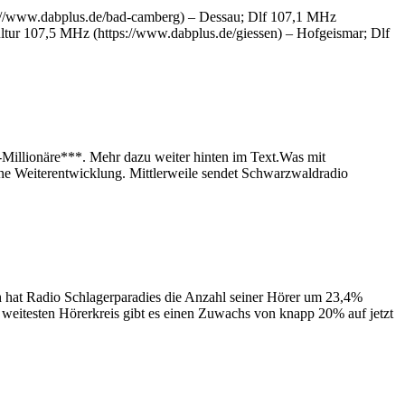
tps://www.dabplus.de/bad-camberg) – Dessau; Dlf 107,1 MHz
ltur 107,5 MHz (https://www.dabplus.de/giessen) – Hofgeismar; Dlf
r-Millionäre***. Mehr dazu weiter hinten im Text.Was mit
 Weiterentwicklung. Mittlerweile sendet Schwarzwaldradio
h hat Radio Schlagerparadies die Anzahl seiner Hörer um 23,4%
m weitesten Hörerkreis gibt es einen Zuwachs von knapp 20% auf jetzt