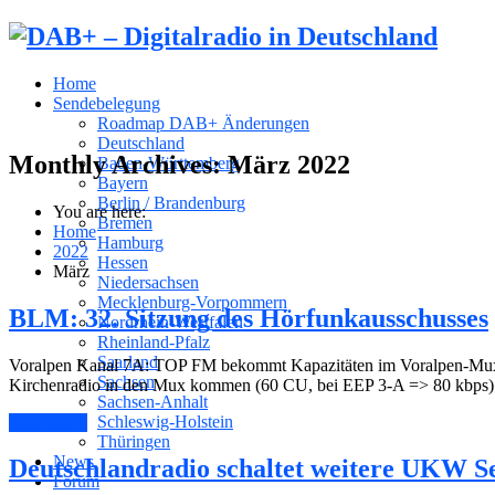
Home
Sendebelegung
Roadmap DAB+ Änderungen
Deutschland
Monthly Archives:
März 2022
Baden-Württemberg
Bayern
Berlin / Brandenburg
You are here:
Bremen
Home
Hamburg
2022
Hessen
März
Niedersachsen
Mecklenburg-Vorpommern
BLM: 32. Sitzung des Hörfunkausschusses
Nordrhein-Westfalen
Rheinland-Pfalz
Saarland
Voralpen Kanal 7A: TOP FM bekommt Kapazitäten im Voralpen-Mux (
Sachsen
Kirchenradio in den Mux kommen (60 CU, bei EEP 3-A => 80 kbps)
Sachsen-Anhalt
Schleswig-Holstein
Read More
Thüringen
News
Deutschlandradio schaltet weitere UKW S
Forum