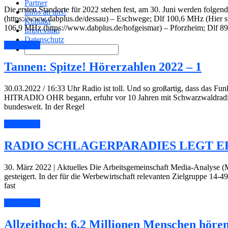
Partner
Die ersten Standorte für 2022 stehen fest, am 30. Juni werden folg
Infos an uns!
(https://www.dabplus.de/dessau) – Eschwege; Dlf 100,6 MHz (Hier st
Kontakt
106,9 MHz (https://www.dabplus.de/hofgeismar) – Pforzheim; Dlf 
Impressum
Datenschutz
Read More
Tannen: Spitze! Hörerzahlen 2022 – 1
30.03.2022 / 16:33 Uhr Radio ist toll. Und so großartig, dass das F
HITRADIO OHR begann, erfuhr vor 10 Jahren mit Schwarzwaldradio 
bundesweit. In der Regel
Read More
RADIO SCHLAGERPARADIES LEGT E
30. März 2022 | Aktuelles Die Arbeitsgemeinschaft Media-Analyse (M
gesteigert. In der für die Werbewirtschaft relevanten Zielgruppe 14
fast
Read More
Allzeithoch: 6.2 Millionen Menschen höre