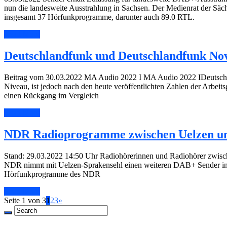
nun die landesweite Ausstrahlung in Sachsen. Der Medienrat der Sä
insgesamt 37 Hörfunkprogramme, darunter auch 89.0 RTL.
Read More
Deutschlandfunk und Deutschlandfunk Nov
Beitrag vom 30.03.2022 MA Audio 2022 I MA Audio 2022 IDeutschla
Niveau, ist jedoch nach den heute veröffentlichten Zahlen der Arbei
einen Rückgang im Vergleich
Read More
NDR Radioprogramme zwischen Uelzen und 
Stand: 29.03.2022 14:50 Uhr Radiohörerinnen und Radiohörer zwisc
NDR nimmt mit Uelzen-Sprakensehl einen weiteren DAB+ Sender in 
Hörfunkprogramme des NDR
Read More
Seite 1 von 3
1
2
3
»