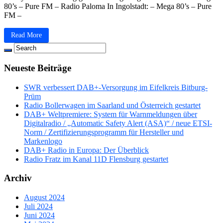
80’s – Pure FM – Radio Paloma In Ingolstadt: – Mega 80’s – Pure
FM –
Read More
Neueste Beiträge
SWR verbessert DAB+-Versorgung im Eifelkreis Bitburg-
Prüm
Radio Bollerwagen im Saarland und Österreich gestartet
DAB+ Weltpremiere: System für Warnmeldungen über
Digitalradio / „Automatic Safety Alert (ASA)“ / neue ETSI-
Norm / Zertifizierungsprogramm für Hersteller und
Markenlogo
DAB+ Radio in Europa: Der Überblick
Radio Fratz im Kanal 11D Flensburg gestartet
Archiv
August 2024
Juli 2024
Juni 2024