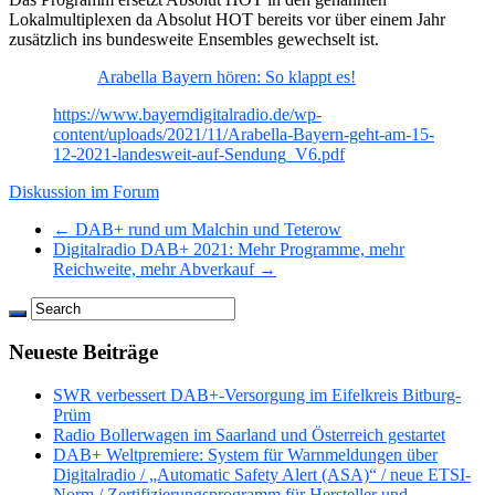
Lokalmultiplexen da Absolut HOT bereits vor über einem Jahr
zusätzlich ins bundesweite Ensembles gewechselt ist.
Arabella Bayern hören: So klappt es!
https://www.bayerndigitalradio.de/wp-
content/uploads/2021/11/Arabella-Bayern-geht-am-15-
12-2021-landesweit-auf-Sendung_V6.pdf
Diskussion im Forum
← DAB+ rund um Malchin und Teterow
Digitalradio DAB+ 2021: Mehr Programme, mehr
Reichweite, mehr Abverkauf →
Neueste Beiträge
SWR verbessert DAB+-Versorgung im Eifelkreis Bitburg-
Prüm
Radio Bollerwagen im Saarland und Österreich gestartet
DAB+ Weltpremiere: System für Warnmeldungen über
Digitalradio / „Automatic Safety Alert (ASA)“ / neue ETSI-
Norm / Zertifizierungsprogramm für Hersteller und