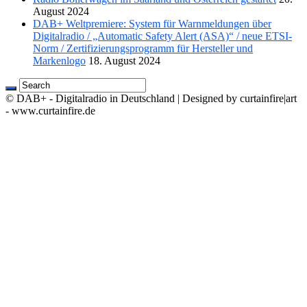
August 2024
DAB+ Weltpremiere: System für Warnmeldungen über
Digitalradio / „Automatic Safety Alert (ASA)“ / neue ETSI-
Norm / Zertifizierungsprogramm für Hersteller und
Markenlogo
18. August 2024
© DAB+ - Digitalradio in Deutschland | Designed by curtainfire|art
- www.curtainfire.de