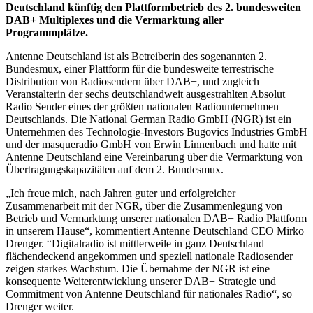
Deutschland künftig den Plattformbetrieb des 2. bundesweiten
DAB+ Multiplexes und die Vermarktung aller
Programmplätze.
Antenne Deutschland ist als Betreiberin des sogenannten 2.
Bundesmux, einer Plattform für die bundesweite terrestrische
Distribution von Radiosendern über DAB+, und zugleich
Veranstalterin der sechs deutschlandweit ausgestrahlten Absolut
Radio Sender eines der größten nationalen Radiounternehmen
Deutschlands. Die National German Radio GmbH (NGR) ist ein
Unternehmen des Technologie-Investors Bugovics Industries GmbH
und der masqueradio GmbH von Erwin Linnenbach und hatte mit
Antenne Deutschland eine Vereinbarung über die Vermarktung von
Übertragungskapazitäten auf dem 2. Bundesmux.
„Ich freue mich, nach Jahren guter und erfolgreicher
Zusammenarbeit mit der NGR, über die Zusammenlegung von
Betrieb und Vermarktung unserer nationalen DAB+ Radio Plattform
in unserem Hause“, kommentiert Antenne Deutschland CEO Mirko
Drenger. “Digitalradio ist mittlerweile in ganz Deutschland
flächendeckend angekommen und speziell nationale Radiosender
zeigen starkes Wachstum. Die Übernahme der NGR ist eine
konsequente Weiterentwicklung unserer DAB+ Strategie und
Commitment von Antenne Deutschland für nationales Radio“, so
Drenger weiter.