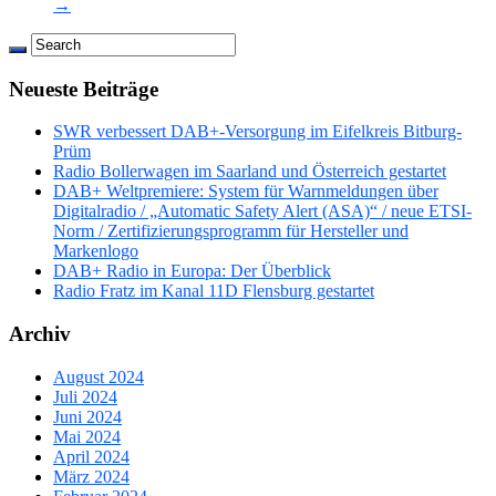
→
Neueste Beiträge
SWR verbessert DAB+-Versorgung im Eifelkreis Bitburg-
Prüm
Radio Bollerwagen im Saarland und Österreich gestartet
DAB+ Weltpremiere: System für Warnmeldungen über
Digitalradio / „Automatic Safety Alert (ASA)“ / neue ETSI-
Norm / Zertifizierungsprogramm für Hersteller und
Markenlogo
DAB+ Radio in Europa: Der Überblick
Radio Fratz im Kanal 11D Flensburg gestartet
Archiv
August 2024
Juli 2024
Juni 2024
Mai 2024
April 2024
März 2024