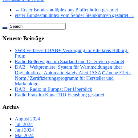
← Erster Bundesmultiplex aus Pfaffenhofen gestartet
erster Bundesmultiplex vom Sender Steinkimmen gestartet →
Neueste Beiträge
SWR verbessert DAB+-Versorgung im Eifelkreis Bitburg-
Prüm
Radio Bollerwagen im Saarland und Österreich gestartet
DAB+ Weltpremiere: System für Warnmeldungen über
Digitalradio / „Automatic Safety Alert (ASA)“ / neue ETSI-
Norm / Zertifizierungsprogramm für Hersteller und
Markenlogo
DAB+ Radio in Europa: Der Überblick
Radio Fratz im Kanal 11D Flensburg gestartet
Archiv
August 2024
Juli 2024
Juni 2024
Mai 2024