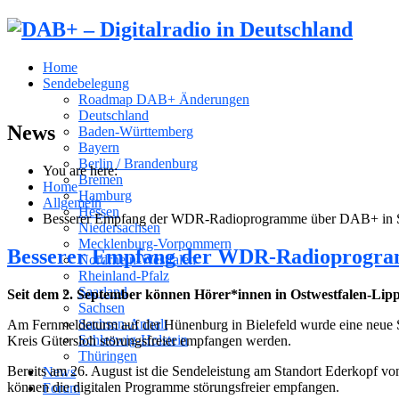
Home
Sendebelegung
Roadmap DAB+ Änderungen
Deutschland
News
Baden-Württemberg
Bayern
Berlin / Brandenburg
You are here:
Bremen
Home
Hamburg
Allgemein
Hessen
Besserer Empfang der WDR-Radioprogramme über DAB+ in Sü
Niedersachsen
Mecklenburg-Vorpommern
Besserer Empfang der WDR-Radioprogram
Nordrhein-Westfalen
Rheinland-Pfalz
Saarland
Seit dem 2. September können Hörer*innen in Ostwestfalen-Li
Sachsen
Sachsen-Anhalt
Am Fernmeldeturm auf der Hünenburg in Bielefeld wurde eine neue S
Schleswig-Holstein
Kreis Gütersloh störungsfreier empfangen werden.
Thüringen
Bereits am 26. August ist die Sendeleistung am Standort Ederkopf vo
News
können die digitalen Programme störungsfreier empfangen.
Forum