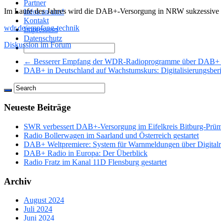
Partner
Im Laufe des Jahres wird die DAB+-Versorgung in NRW sukzessive w
Infos an uns!
Kontakt
wdr.de/empfang-technik
Impressum
Datenschutz
Diskussion im Forum
← Besserer Empfang der WDR-Radioprogramme über DAB+ i
DAB+ in Deutschland auf Wachstumskurs: Digitalisierungsber
Neueste Beiträge
SWR verbessert DAB+-Versorgung im Eifelkreis Bitburg-Prü
Radio Bollerwagen im Saarland und Österreich gestartet
DAB+ Weltpremiere: System für Warnmeldungen über Digitalrad
DAB+ Radio in Europa: Der Überblick
Radio Fratz im Kanal 11D Flensburg gestartet
Archiv
August 2024
Juli 2024
Juni 2024