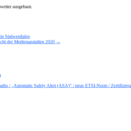
eiter ausgebaut.
n Südwestfalen
icht der Medienanstalten 2020 →
m
io / „Automatic Safety Alert (ASA)“ / neue ETSI-Norm / Zertifizier