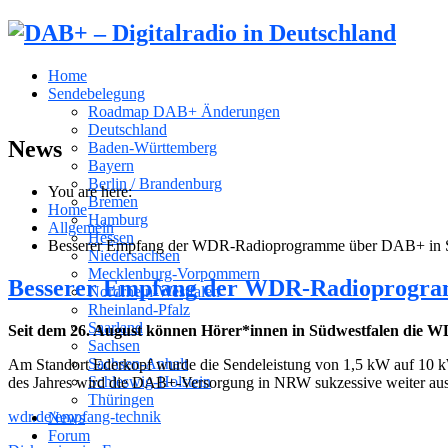
Home
Sendebelegung
Roadmap DAB+ Änderungen
Deutschland
News
Baden-Württemberg
Bayern
Berlin / Brandenburg
You are here:
Bremen
Home
Hamburg
Allgemein
Hessen
Besserer Empfang der WDR-Radioprogramme über DAB+ in 
Niedersachsen
Mecklenburg-Vorpommern
Besserer Empfang der WDR-Radioprogra
Nordrhein-Westfalen
Rheinland-Pfalz
Saarland
Seit dem 26. August können Hörer*innen in Südwestfalen die 
Sachsen
Sachsen-Anhalt
Am Standort Ederkopf wurde die Sendeleistung von 1,5 kW auf 10 kW
Schleswig-Holstein
des Jahres wird die DAB+-Versorgung in NRW sukzessive weiter aus
Thüringen
wdr.de/empfang-technik
News
Forum