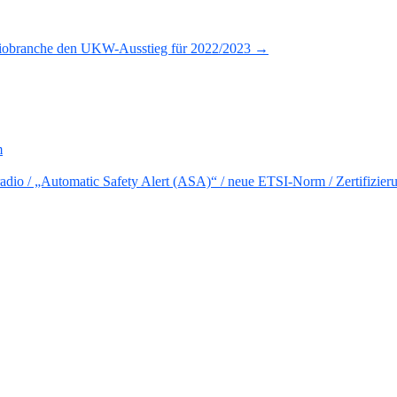
diobranche den UKW-Ausstieg für 2022/2023 →
m
io / „Automatic Safety Alert (ASA)“ / neue ETSI-Norm / Zertifizier