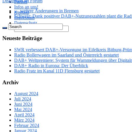
Diskussion im Forum
Partner
Infos an uns!
← weitere Änderungen in Bremen
Kontakt
Schweiz: Dank positiver DAB+-Nutzungszahlen plant die Ra
Impressum
Datenschutz
Neueste Beiträge
SWR verbessert DAB+-Versorgung im Eifelkreis Bitburg-Prü
Radio Bollerwagen im Saarland und Österreich gestartet
DAB+ Weltpremiere: System für Warnmeldungen über Digitalrad
DAB+ Radio in Europa: Der Überblick
Radio Fratz im Kanal 11D Flensburg gestartet
Archiv
August 2024
Juli 2024
Juni 2024
Mai 2024
April 2024
März 2024
Februar 2024
Januar 2024