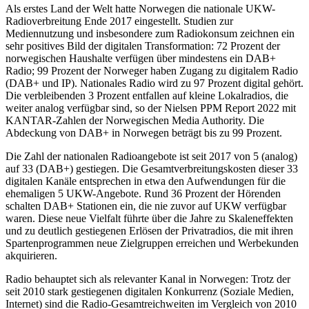
Als erstes Land der Welt hatte Norwegen die nationale UKW-
Radioverbreitung Ende 2017 eingestellt. Studien zur
Mediennutzung und insbesondere zum Radiokonsum zeichnen ein
sehr positives Bild der digitalen Transformation: 72 Prozent der
norwegischen Haushalte verfügen über mindestens ein DAB+
Radio; 99 Prozent der Norweger haben Zugang zu digitalem Radio
(DAB+ und IP). Nationales Radio wird zu 97 Prozent digital gehört.
Die verbleibenden 3 Prozent entfallen auf kleine Lokalradios, die
weiter analog verfügbar sind, so der Nielsen PPM Report 2022 mit
KANTAR-Zahlen der Norwegischen Media Authority. Die
Abdeckung von DAB+ in Norwegen beträgt bis zu 99 Prozent.
Die Zahl der nationalen Radioangebote ist seit 2017 von 5 (analog)
auf 33 (DAB+) gestiegen. Die Gesamtverbreitungskosten dieser 33
digitalen Kanäle entsprechen in etwa den Aufwendungen für die
ehemaligen 5 UKW-Angebote. Rund 36 Prozent der Hörenden
schalten DAB+ Stationen ein, die nie zuvor auf UKW verfügbar
waren. Diese neue Vielfalt führte über die Jahre zu Skaleneffekten
und zu deutlich gestiegenen Erlösen der Privatradios, die mit ihren
Spartenprogrammen neue Zielgruppen erreichen und Werbekunden
akquirieren.
Radio behauptet sich als relevanter Kanal in Norwegen: Trotz der
seit 2010 stark gestiegenen digitalen Konkurrenz (Soziale Medien,
Internet) sind die Radio-Gesamtreichweiten im Vergleich von 2010