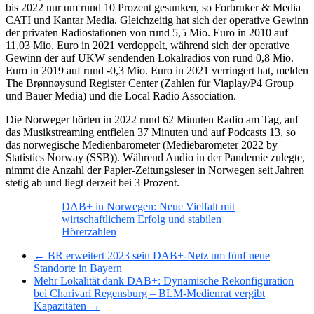
bis 2022 nur um rund 10 Prozent gesunken, so Forbruker & Media
CATI und Kantar Media. Gleichzeitig hat sich der operative Gewinn
der privaten Radiostationen von rund 5,5 Mio. Euro in 2010 auf
11,03 Mio. Euro in 2021 verdoppelt, während sich der operative
Gewinn der auf UKW sendenden Lokalradios von rund 0,8 Mio.
Euro in 2019 auf rund -0,3 Mio. Euro in 2021 verringert hat, melden
The Brønnøysund Register Center (Zahlen für Viaplay/P4 Group
und Bauer Media) und die Local Radio Association.
Die Norweger hörten in 2022 rund 62 Minuten Radio am Tag, auf
das Musikstreaming entfielen 37 Minuten und auf Podcasts 13, so
das norwegische Medienbarometer (Mediebarometer 2022 by
Statistics Norway (SSB)). Während Audio in der Pandemie zulegte,
nimmt die Anzahl der Papier-Zeitungsleser in Norwegen seit Jahren
stetig ab und liegt derzeit bei 3 Prozent.
DAB+ in Norwegen: Neue Vielfalt mit
wirtschaftlichem Erfolg und stabilen
Hörerzahlen
← BR erweitert 2023 sein DAB+-Netz um fünf neue
Standorte in Bayern
Mehr Lokalität dank DAB+: Dynamische Rekonfiguration
bei Charivari Regensburg – BLM-Medienrat vergibt
Kapazitäten →