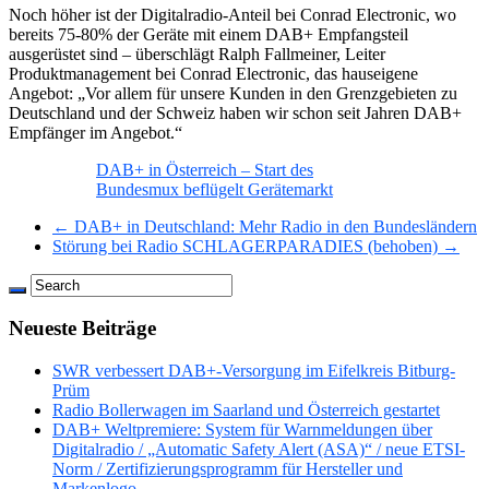
Noch höher ist der Digitalradio-Anteil bei Conrad Electronic, wo
bereits 75-80% der Geräte mit einem DAB+ Empfangsteil
ausgerüstet sind – überschlägt Ralph Fallmeiner, Leiter
Produktmanagement bei Conrad Electronic, das hauseigene
Angebot: „Vor allem für unsere Kunden in den Grenzgebieten zu
Deutschland und der Schweiz haben wir schon seit Jahren DAB+
Empfänger im Angebot.“
DAB+ in Österreich – Start des
Bundesmux beflügelt Gerätemarkt
← DAB+ in Deutschland: Mehr Radio in den Bundesländern
Störung bei Radio SCHLAGERPARADIES (behoben) →
Neueste Beiträge
SWR verbessert DAB+-Versorgung im Eifelkreis Bitburg-
Prüm
Radio Bollerwagen im Saarland und Österreich gestartet
DAB+ Weltpremiere: System für Warnmeldungen über
Digitalradio / „Automatic Safety Alert (ASA)“ / neue ETSI-
Norm / Zertifizierungsprogramm für Hersteller und
Markenlogo