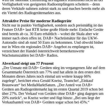
Verfügbarkeit von geeigneten Radioempfängern scheitern – denn
deren Verkäufe nahmen zuletzt stark zu und machen bereits mehr als
ein Viertel des Radiogerätemarktes aus.
Attraktive Preise für moderne Radiogeräte
Nicht nur in punkto Verfügbarkeit, sondern auch preismäßig ist das
Feature DAB+ laut RTR keine große Hürde mehr: Einfache Geräte
sind bereits ab ca. 30 Euro erhältlich – wobei die Skala aber wie
immer nach oben offen ist. DAB+ Nachrüstsätze für das UKW-
Autoradio sind ab rund 50 Euro zu bekommen. Und obwohl bisher
nur in Wien ein regionales DAB+ Angebot zu empfangen ist,
verzeichnet der Handel österreichweit bemerkenswerte
Wachstumszahlen bei DAB+ Radios.
Abverkauf steigt um 77 Prozent
„Der Umsatz mit DAB+ Geräten stieg im vergangenen Jahr auf dem
Gesamtmarkt Österreich um 77% und hat allein in den ersten drei
Monaten dieses Jahres noch einmal um weitere knapp 66%
zugelegt“, berichtet etwa Gerald Kneisz, Teamchef „Einkauf
Braunware“ bei MediaMarktSaturn. „Der Anteil von DAB+
Geräten am Radiogerätemarkt lag im ersten Quartal 2019 schon bei
über 27%. Der Verkauf von Geräten ohne DAB+ ging dagegen um
20% zurück“, so Kneisz weiter und fügt hinzu: „Bei uns liegt der
Verkaufsanteil von DAB+ Geräten sogar schon bei 45%.“