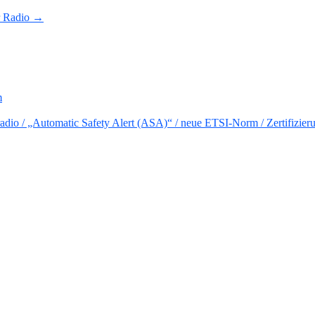
r Radio →
m
io / „Automatic Safety Alert (ASA)“ / neue ETSI-Norm / Zertifizier