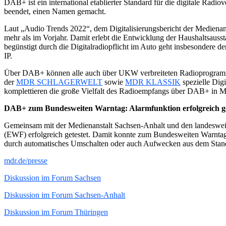
DAB+ ist ein international etablierter Standard für die digitale Rad
beendet, einen Namen gemacht.
Laut „Audio Trends 2022“, dem Digitalisierungsbericht der Medienans
mehr als im Vorjahr. Damit erlebt die Entwicklung der Haushaltsau
begünstigt durch die Digitalradiopflicht im Auto geht insbesondere 
IP.
Über DAB+ können alle auch über UKW verbreiteten Radioprogramm
der
MDR SCHLAGERWELT
sowie
MDR KLASSIK
spezielle Dig
komplettieren die große Vielfalt des Radioempfangs über DAB+ in Mit
DAB+ zum Bundesweiten Warntag: Alarmfunktion erfolgreich ge
Gemeinsam mit der Medienanstalt Sachsen-Anhalt und den landeswei
(EWF) erfolgreich getestet. Damit konnte zum Bundesweiten Warnta
durch automatisches Umschalten oder auch Aufwecken aus dem Stan
mdr.de/presse
Diskussion im Forum Sachsen
Diskussion im Forum Sachsen-Anhalt
Diskussion im Forum Thüringen