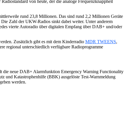
rer Radiostandard von heute, der die analoge Frequenzknappheit
ttlerweile rund 23,8 Millionen. Das sind rund 2,2 Millionen Geräte
. Die Zahl der UKW-Radios sinkt dabei weiter. Unter anderem
 jedes vierte Autoradio über digitalen Empfang über DAB+ und/oder
den. Zusätzlich gibt es mit dem Kinderradio
MDR TWEENS
,
tere regional unterschiedlich verfügbare Radioprogramme
alt die neue DAB+ Alarmfunktion Emergency Warning Functionality
utz und Katastrophenhilfe (BBK) ausgelöste Test-Warnmeldung
egeben werden.