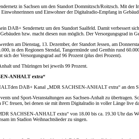
rnetz in Sachsen um den Standort Dommitzsch/Roitzsch. Mit der Inbe
00 Einwohnerinnen und Einwohner der Digitalradio-Empfang in Gebäud
in DAB+ Sendernetz um den Standort Saalfeld. Damit verbessert sich
Gebäuden bzw. macht diesen nun möglich. Der Versorgungsgrad in Geb
erden am Dienstag, 13. Dezember, der Standort Jessen, am Donnerstag
 10.000, in den Regionen Stendal, Tangermünde und Genthin rund 60.
sich der Versorgungsgrad auf 96 Prozent (plus drei Prozent).
nhalt und Thüringen bei jeweils 99 Prozent.
HSEN-ANHALT extra“
NHALTden DAB+ Kanal „MDR SACHSEN-ANHALT extra“ an den Start, 
und Sport-Veranstaltungen aus Sachsen-Anhalt zu übertragen. So d
C freuen, bei denen sie mit ihrem Digitalradio in voller Länge live d
gt „MDR SACHSEN-ANHALT extra“ von 18.00 bis ca. 19.30 Uhr das W
m im Stadion Weihnachtslieder zu singen.