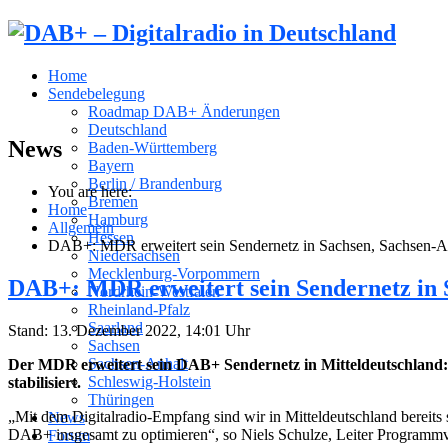
Home
Sendebelegung
Roadmap DAB+ Änderungen
Deutschland
News
Baden-Württemberg
Bayern
Berlin / Brandenburg
You are here:
Bremen
Home
Hamburg
Allgemein
Hessen
DAB+: MDR erweitert sein Sendernetz in Sachsen, Sachsen-A
Niedersachsen
Mecklenburg-Vorpommern
DAB+: MDR erweitert sein Sendernetz in 
Nordrhein-Westfalen
Rheinland-Pfalz
Saarland
Stand: 13. Dezember 2022, 14:01 Uhr
Sachsen
Sachsen-Anhalt
Der MDR erweitert sein DAB+ Sendernetz in Mitteldeutschland:
Schleswig-Holstein
stabilisiert.
Thüringen
„Mit dem Digitalradio-Empfang sind wir in Mitteldeutschland bereits
News
DAB+ insgesamt zu optimieren“, so Niels Schulze, Leiter Program
Forum