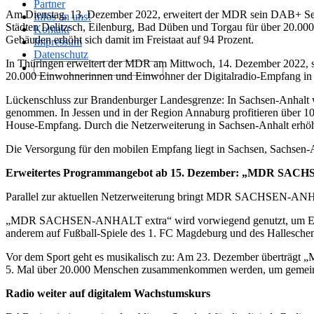
Partner
Am Dienstag, 13. Dezember 2022, erweitert der MDR sein DAB+ Sende
Infos an uns!
Städten Delitzsch, Eilenburg, Bad Düben und Torgau für über 20.0
Kontakt
Gebäuden erhöht sich damit im Freistaat auf 94 Prozent.
Impressum
Datenschutz
In Thüringen erweitert der MDR am Mittwoch, 14. Dezember 2022, se
20.000 Einwohnerinnen und Einwohner der Digitalradio-Empfang in 
Lückenschluss zur Brandenburger Landesgrenze: In Sachsen-Anhalt w
genommen. In Jessen und in der Region Annaburg profitieren über
House-Empfang. Durch die Netzerweiterung in Sachsen-Anhalt erhöht 
Die Versorgung für den mobilen Empfang liegt in Sachsen, Sachsen-A
Erweitertes Programmangebot ab 15. Dezember: „MDR SAC
Parallel zur aktuellen Netzerweiterung bringt MDR SACHSEN-A
„MDR SACHSEN-ANHALT extra“ wird vorwiegend genutzt, um Events 
anderem auf Fußball-Spiele des 1. FC Magdeburg und des Halleschen F
Vor dem Sport geht es musikalisch zu: Am 23. Dezember überträ
5. Mal über 20.000 Menschen zusammenkommen werden, um gemeinsa
Radio weiter auf digitalem Wachstumskurs