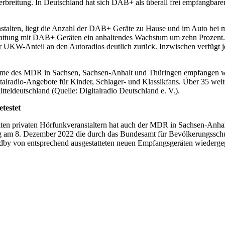
ioverbreitung. In Deutschland hat sich DAB+ als überall frei empfangba
talten, liegt die Anzahl der DAB+ Geräte zu Hause und im Auto bei mi
sstattung mit DAB+ Geräten ein anhaltendes Wachstum um zehn Prozent
der UKW-Anteil an den Autoradios deutlich zurück. Inzwischen verfügt
e des MDR in Sachsen, Sachsen-Anhalt und Thüringen empfangen wer
italradio-Angebote für Kinder, Schlager- und Klassikfans. Über 35 wei
teldeutschland (Quelle: Digitalradio Deutschland e. V.).
testet
ten privaten Hörfunkveranstaltern hat auch der MDR in Sachsen-Anh
g am 8. Dezember 2022 die durch das Bundesamt für Bevölkerungssch
dby von entsprechend ausgestatteten neuen Empfangsgeräten wiederg