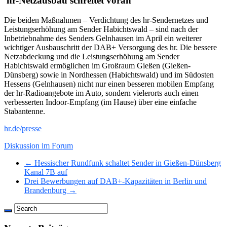
hr-Netzausbau schreitet voran
Die beiden Maßnahmen – Verdichtung des hr-Sendernetzes und
Leistungserhöhung am Sender Habichtswald – sind nach der
Inbetriebnahme des Senders Gelnhausen im April ein weiterer
wichtiger Ausbauschritt der DAB+ Versorgung des hr. Die bessere
Netzabdeckung und die Leistungserhöhung am Sender
Habichtswald ermöglichen im Großraum Gießen (Gießen-
Dünsberg) sowie in Nordhessen (Habichtswald) und im Südosten
Hessens (Gelnhausen) nicht nur einen besseren mobilen Empfang
der hr-Radioangebote im Auto, sondern vielerorts auch einen
verbesserten Indoor-Empfang (im Hause) über eine einfache
Stabantenne.
hr.de/presse
Diskussion im Forum
← Hessischer Rundfunk schaltet Sender in Gießen-Dünsberg
Kanal 7B auf
Drei Bewerbungen auf DAB+-Kapazitäten in Berlin und
Brandenburg →