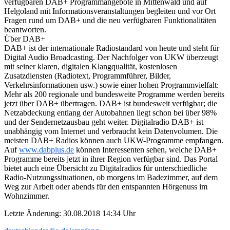
verfügbaren DAB+ Programmangebote in Mittenwald und auf
Helgoland mit Informationsveranstaltungen begleiten und vor Ort
Fragen rund um DAB+ und die neu verfügbaren Funktionalitäten
beantworten.
Über DAB+
DAB+ ist der internationale Radiostandard von heute und steht für
Digital Audio Broadcasting. Der Nachfolger von UKW überzeugt
mit seiner klaren, digitalen Klangqualität, kostenlosen
Zusatzdiensten (Radiotext, Programmführer, Bilder,
Verkehrsinformationen usw.) sowie einer hohen Programmvielfalt:
Mehr als 200 regionale und bundesweite Programme werden bereits
jetzt über DAB+ übertragen. DAB+ ist bundesweit verfügbar; die
Netzabdeckung entlang der Autobahnen liegt schon bei über 98%
und der Sendernetzausbau geht weiter. Digitalradio DAB+ ist
unabhängig vom Internet und verbraucht kein Datenvolumen. Die
meisten DAB+ Radios können auch UKW-Programme empfangen.
Auf
www.dabplus.de
können Interessenten sehen, welche DAB+
Programme bereits jetzt in ihrer Region verfügbar sind. Das Portal
bietet auch eine Übersicht zu Digitalradios für unterschiedliche
Radio-Nutzungssituationen, ob morgens im Badezimmer, auf dem
Weg zur Arbeit oder abends für den entspannten Hörgenuss im
Wohnzimmer.
Letzte Änderung: 30.08.2018 14:34 Uhr