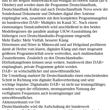
und in der Region Mittenwald/Krün/Wallgau im oberen Isartal (ab 4.
Oktober) und werden dann die Programme Deutschlandfunk,
Deutschlandfunk Kultur und auch Deutschlandfunk Nova sowie der
Sonderkanal Dokumente und Debatten digital über Antenne
empfangbar sein, zusammen mit dem kompletten Programmangebot
im bundesweiten DAB+ Multiplex im Kanal 5C. Nach einem
einmonatigen Simulcastbetrieb wird anschließend in den beiden
Modellregionen die parallele analoge UKW-Ausstrahlung der
bisherigen zwei Deutschlandradio-Programme eingestellt.
Mehr Radio: Mehr Vielfalt, besserer Klang
Hörerinnen und Hörer in Mittenwald und auf Helgoland profitieren
damit ab Herbst vom klaren, digitalen Klang und einer insgesamt
größeren Programmvielfalt sowie wertvollen, auch multimedialen
Zusatzdiensten. Zusätzlich zu den Deutschlandradio-
Hörfunkangeboten können neun weitere, bundesweit über DAB+
empfangbare, private Programme gehört werden.
DAB+ ist wirtschaftlicher und umweltfreundlicher
Die Umstellung markiert für Deutschlandradio einen entscheidenden
Schritt in Richtung rein digitaler Radioverbreitung und setzt
wichtige Impulse: Digitalradio DAB+ ist nicht nur leistungsfähiger,
sondern wegen der effizienten, stromsparenden Nutzung der
verfügbaren Frequenzen auch kostengünstiger und
umweltfreundlicher.
Aktionszeitraum vor Ort
Deutschlandradio wird die Aufschaltung der bundesweit