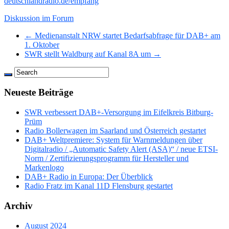
deutschlandradio.de/empfang
Diskussion im Forum
← Medienanstalt NRW startet Bedarfsabfrage für DAB+ am
1. Oktober
SWR stellt Waldburg auf Kanal 8A um →
Neueste Beiträge
SWR verbessert DAB+-Versorgung im Eifelkreis Bitburg-
Prüm
Radio Bollerwagen im Saarland und Österreich gestartet
DAB+ Weltpremiere: System für Warnmeldungen über
Digitalradio / „Automatic Safety Alert (ASA)“ / neue ETSI-
Norm / Zertifizierungsprogramm für Hersteller und
Markenlogo
DAB+ Radio in Europa: Der Überblick
Radio Fratz im Kanal 11D Flensburg gestartet
Archiv
August 2024