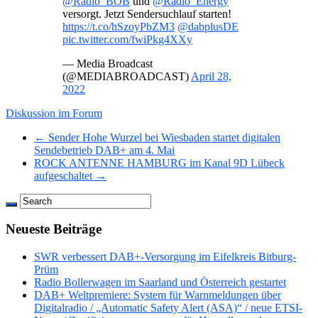
@Radio_BOB
und
@Radio_Energy
versorgt. Jetzt Sendersuchlauf starten!
https://t.co/hSzoyPbZM3
@dabplusDE
pic.twitter.com/fwiPkg4XXy
— Media Broadcast
(@MEDIABROADCAST)
April 28,
2022
Diskussion im Forum
← Sender Hohe Wurzel bei Wiesbaden startet digitalen
Sendebetrieb DAB+ am 4. Mai
ROCK ANTENNE HAMBURG im Kanal 9D Lübeck
aufgeschaltet →
Neueste Beiträge
SWR verbessert DAB+-Versorgung im Eifelkreis Bitburg-
Prüm
Radio Bollerwagen im Saarland und Österreich gestartet
DAB+ Weltpremiere: System für Warnmeldungen über
Digitalradio / „Automatic Safety Alert (ASA)“ / neue ETSI-