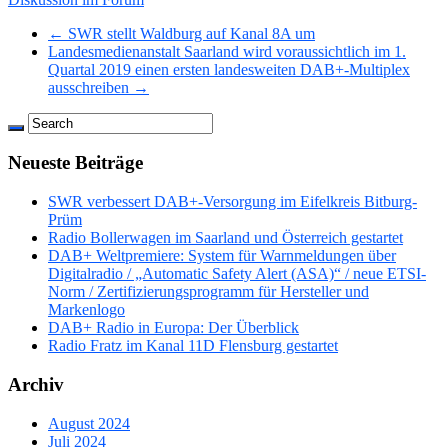
← SWR stellt Waldburg auf Kanal 8A um
Landesmedienanstalt Saarland wird voraussichtlich im 1.
Quartal 2019 einen ersten landesweiten DAB+-Multiplex
ausschreiben →
Neueste Beiträge
SWR verbessert DAB+-Versorgung im Eifelkreis Bitburg-
Prüm
Radio Bollerwagen im Saarland und Österreich gestartet
DAB+ Weltpremiere: System für Warnmeldungen über
Digitalradio / „Automatic Safety Alert (ASA)“ / neue ETSI-
Norm / Zertifizierungsprogramm für Hersteller und
Markenlogo
DAB+ Radio in Europa: Der Überblick
Radio Fratz im Kanal 11D Flensburg gestartet
Archiv
August 2024
Juli 2024