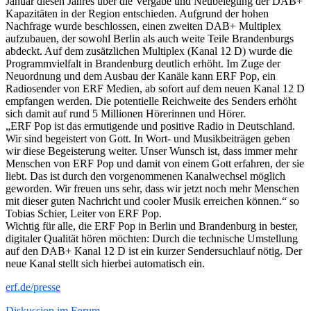
Januar diesen Jahres über die Vergabe und Neubelegung der DAB+
Kapazitäten in der Region entschieden. Aufgrund der hohen
Nachfrage wurde beschlossen, einen zweiten DAB+ Multiplex
aufzubauen, der sowohl Berlin als auch weite Teile Brandenburgs
abdeckt. Auf dem zusätzlichen Multiplex (Kanal 12 D) wurde die
Programmvielfalt in Brandenburg deutlich erhöht. Im Zuge der
Neuordnung und dem Ausbau der Kanäle kann ERF Pop, ein
Radiosender von ERF Medien, ab sofort auf dem neuen Kanal 12 D
empfangen werden. Die potentielle Reichweite des Senders erhöht
sich damit auf rund 5 Millionen Hörerinnen und Hörer.
„ERF Pop ist das ermutigende und positive Radio in Deutschland.
Wir sind begeistert von Gott. In Wort- und Musikbeiträgen geben
wir diese Begeisterung weiter. Unser Wunsch ist, dass immer mehr
Menschen von ERF Pop und damit von einem Gott erfahren, der sie
liebt. Das ist durch den vorgenommenen Kanalwechsel möglich
geworden. Wir freuen uns sehr, dass wir jetzt noch mehr Menschen
mit dieser guten Nachricht und cooler Musik erreichen können.“ so
Tobias Schier, Leiter von ERF Pop.
Wichtig für alle, die ERF Pop in Berlin und Brandenburg in bester,
digitaler Qualität hören möchten: Durch die technische Umstellung
auf den DAB+ Kanal 12 D ist ein kurzer Sendersuchlauf nötig. Der
neue Kanal stellt sich hierbei automatisch ein.
erf.de/presse
Diskussion im Forum