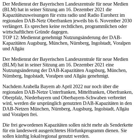
Der Medienrat der Bayerischen Landeszentrale für neue Medien
(BLM) hat in seiner Sitzung am 16. Dezember 2021 die
Kapazitätszuweisungen für extra radio und Radio Euroherz im
regionalen DAB-Netz Oberfranken jeweils bis 6. November 2030
verlängert. Es sprechen keine rechtlichen, programmlichen oder
wirtschaftlichen Gründe dagegen.
TOP 12: Medienrat genehmigt Nutzungsänderung der DAB-
Kapazitäten Augsburg, München, Nürnberg, Ingolstadt, Voralpen
und Allgäu
Der Medienrat der Bayerischen Landeszentrale für neue Medien
(BLM) hat in seiner Sitzung am 16. Dezember 2021 eine
Nutzungsänderung der DAB-Kapazitäten Augsburg, München,
Nürnberg, Ingolstadt, Voralpen und Allgäu genehmigt.
Nachdem Arabella Bayern ab April 2022 nur noch über die
regionalen DAB-Netze Unterfranken, Mittelfranken, Oberfranken,
Oberpfalz, Niederbayern und Oberbayern-Schwaben verbreitet
wird, werden die ursprünglich genutzten DAB-Kapazitäten in den
DAB-Netzen München, Nürnberg, Augsburg, Ingolstadt, Allgäu
und Voralpen frei.
Die frei gewordenen Kapazitäten sollen nicht mehr als Senderkette
für ein landesweit ausgerichtetes Hörfunkprogramm dienen. Sie
sollen künftig lokal/regional genutzt werden.