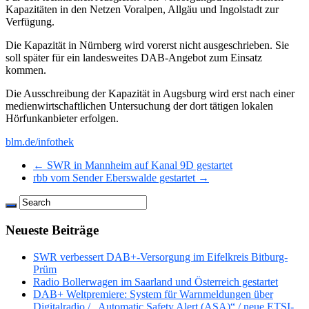
Kapazitäten in den Netzen Voralpen, Allgäu und Ingolstadt zur
Verfügung.
Die Kapazität in Nürnberg wird vorerst nicht ausgeschrieben. Sie
soll später für ein landesweites DAB-Angebot zum Einsatz
kommen.
Die Ausschreibung der Kapazität in Augsburg wird erst nach einer
medienwirtschaftlichen Untersuchung der dort tätigen lokalen
Hörfunkanbieter erfolgen.
blm.de/infothek
← SWR in Mannheim auf Kanal 9D gestartet
rbb vom Sender Eberswalde gestartet →
Neueste Beiträge
SWR verbessert DAB+-Versorgung im Eifelkreis Bitburg-
Prüm
Radio Bollerwagen im Saarland und Österreich gestartet
DAB+ Weltpremiere: System für Warnmeldungen über
Digitalradio / „Automatic Safety Alert (ASA)“ / neue ETSI-