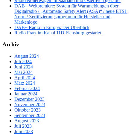
Radio Bollerwagen im Saarland und Österreich gestartet
DAB+ Weltpremiere: System für Warnmeldungen über
Digitalradio / „Automatic Safety Alert (ASA)“ / neue ETSI-
Norm / Zertifizierungsprogramm für Hersteller und
Markenlogo
DAB+ Radio in Europa: Der Überblick
Radio Fratz im Kanal 11D Flensburg gestartet
Archiv
August 2024
Juli 2024
Juni 2024
Mai 2024
April 2024
März 2024
Februar 2024
Januar 2024
Dezember 2023
November 2023
Oktober 2023
September 2023
August 2023
Juli 2023
Juni 2023