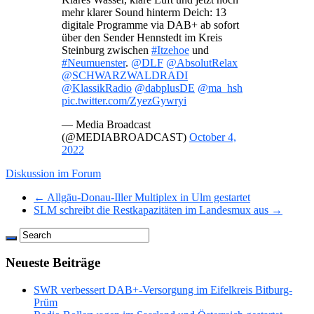
mehr klarer Sound hinterm Deich: 13
digitale Programme via DAB+ ab sofort
über den Sender Hennstedt im Kreis
Steinburg zwischen
#Itzehoe
und
#Neumuenster
.
@DLF
@AbsolutRelax
@SCHWARZWALDRADI
@KlassikRadio
@dabplusDE
@ma_hsh
pic.twitter.com/ZyezGywryi
— Media Broadcast
(@MEDIABROADCAST)
October 4,
2022
Diskussion im Forum
← Allgäu-Donau-Iller Multiplex in Ulm gestartet
SLM schreibt die Restkapazitäten im Landesmux aus →
Neueste Beiträge
SWR verbessert DAB+-Versorgung im Eifelkreis Bitburg-
Prüm