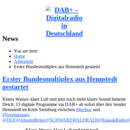
News
You are here:
Home
Allgemein
Erster Bundesmultiplex aus Hennstedt gestartet
Erster Bundesmultiplex aus Hennstedt
gestartet
Klares Wasser, klare Luft und jetzt noch mehr klarer Sound hinterm
Deich: 13 digitale Programme via DAB+ ab sofort über den Sender
Hennstedt im Kreis Steinburg zwischen
#Itzehoe
und
#Neumuenster
.
@DLF
@AbsolutRelax
@SCHWARZWALDRADI
@KlassikRadio
@
Klares Wasser, klare Luft und jetzt noch