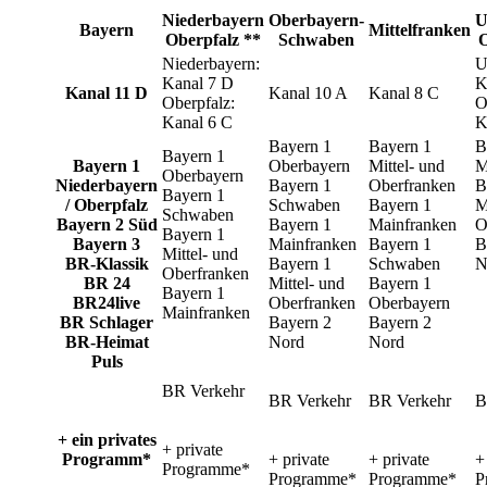
Niederbayern
Oberbayern-
U
Bayern
Mittelfranken
Oberpfalz **
Schwaben
O
Niederbayern:
U
Kanal 7 D
K
Kanal 11 D
Kanal 10 A
Kanal 8 C
Oberpfalz:
O
Kanal 6 C
K
Bayern 1
Bayern 1
B
Bayern 1
Bayern 1
Oberbayern
Mittel- und
M
Oberbayern
Niederbayern
Bayern 1
Oberfranken
B
Bayern 1
/ Oberpfalz
Schwaben
Bayern 1
M
Schwaben
Bayern 2 Süd
Bayern 1
Mainfranken
O
Bayern 1
Bayern 3
Mainfranken
Bayern 1
B
Mittel- und
BR-Klassik
Bayern 1
Schwaben
N
Oberfranken
BR 24
Mittel- und
Bayern 1
Bayern 1
BR24live
Oberfranken
Oberbayern
Mainfranken
BR Schlager
Bayern 2
Bayern 2
BR-Heimat
Nord
Nord
Puls
BR Verkehr
BR Verkehr
BR Verkehr
B
+ ein privates
+ private
Programm*
+ private
+ private
+
Programme*
Programme*
Programme*
P