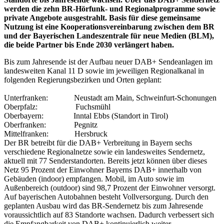
werden die zehn BR-Hörfunk- und Regionalprogramme sowie
private Angebote ausgestrahlt. Basis für diese gemeinsame
Nutzung ist eine Kooperationsvereinbarung zwischen dem BR
und der Bayerischen Landeszentrale für neue Medien (BLM),
die beide Partner bis Ende 2030 verlängert haben.
Bis zum Jahresende ist der Aufbau neuer DAB+ Sendeanlagen im
landesweiten Kanal 11 D sowie im jeweiligen Regionalkanal in
folgenden Regierungsbezirken und Orten geplant:
Unterfranken: Neustadt am Main, Schweinfurt-Schonungen
Oberpfalz: Fuchsmühl
Oberbayern: Inntal Ebbs (Standort in Tirol)
Oberfranken: Pegnitz
Mittelfranken: Hersbruck
Der BR betreibt für die DAB+ Verbreitung in Bayern sechs
verschiedene Regionalnetze sowie ein landesweites Sendernetz,
aktuell mit 77 Senderstandorten. Bereits jetzt können über dieses
Netz 95 Prozent der Einwohner Bayerns DAB+ innerhalb von
Gebäuden (indoor) empfangen. Mobil, im Auto sowie im
Außenbereich (outdoor) sind 98,7 Prozent der Einwohner versorgt.
Auf bayerischen Autobahnen besteht Vollversorgung. Durch den
geplanten Ausbau wird das BR-Sendernetz bis zum Jahresende
voraussichtlich auf 83 Standorte wachsen. Dadurch verbessert sich
die Empfangbarkeit von DAB+ kontinuierlich weiter.