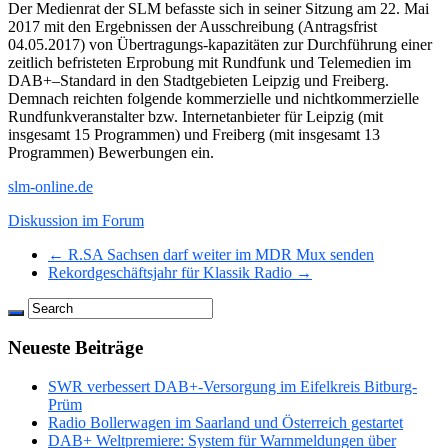
Der Medienrat der SLM befasste sich in seiner Sitzung am 22. Mai
2017 mit den Ergebnissen der Ausschreibung (Antragsfrist
04.05.2017) von Übertragungs-kapazitäten zur Durchführung einer
zeitlich befristeten Erprobung mit Rundfunk und Telemedien im
DAB+‒Standard in den Stadtgebieten Leipzig und Freiberg.
Demnach reichten folgende kommerzielle und nichtkommerzielle
Rundfunkveranstalter bzw. Internetanbieter für Leipzig (mit
insgesamt 15 Programmen) und Freiberg (mit insgesamt 13
Programmen) Bewerbungen ein.
slm-online.de
Diskussion im Forum
← R.SA Sachsen darf weiter im MDR Mux senden
Rekordgeschäftsjahr für Klassik Radio →
Neueste Beiträge
SWR verbessert DAB+-Versorgung im Eifelkreis Bitburg-
Prüm
Radio Bollerwagen im Saarland und Österreich gestartet
DAB+ Weltpremiere: System für Warnmeldungen über