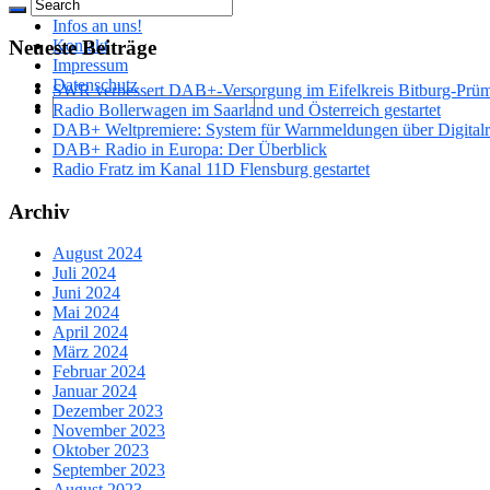
Partner
Infos an uns!
Kontakt
Neueste Beiträge
Impressum
Datenschutz
SWR verbessert DAB+-Versorgung im Eifelkreis Bitburg-Prü
Radio Bollerwagen im Saarland und Österreich gestartet
DAB+ Weltpremiere: System für Warnmeldungen über Digitalrad
DAB+ Radio in Europa: Der Überblick
Radio Fratz im Kanal 11D Flensburg gestartet
Archiv
August 2024
Juli 2024
Juni 2024
Mai 2024
April 2024
März 2024
Februar 2024
Januar 2024
Dezember 2023
November 2023
Oktober 2023
September 2023
August 2023