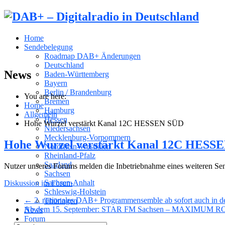
Home
Sendebelegung
Roadmap DAB+ Änderungen
Deutschland
News
Baden-Württemberg
Bayern
Berlin / Brandenburg
You are here:
Bremen
Home
Hamburg
Allgemein
Hessen
Hohe Wurzel verstärkt Kanal 12C HESSEN SÜD
Niedersachsen
Mecklenburg-Vorpommern
Hohe Wurzel verstärkt Kanal 12C HESS
Nordrhein-Westfalen
Rheinland-Pfalz
Saarland
Nutzer unseres Forums melden die Inbetriebnahme eines weiteren Sen
Sachsen
Sachsen-Anhalt
Diskussion im Forum
Schleswig-Holstein
← 2. nationales DAB+ Programmensemble ab sofort auch in d
Thüringen
Ab dem 15. September: STAR FM Sachsen – MAXIMUM ROC
News
Forum