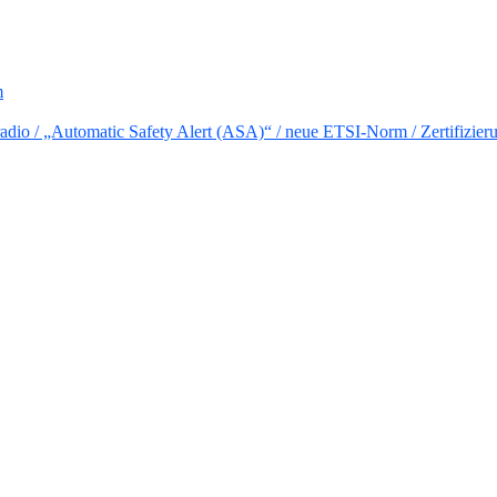
m
io / „Automatic Safety Alert (ASA)“ / neue ETSI-Norm / Zertifizier