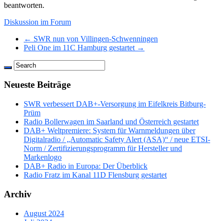
beantworten.
Diskussion im Forum
← SWR nun von Villingen-Schwenningen
Peli One im 11C Hamburg gestartet →
Neueste Beiträge
SWR verbessert DAB+-Versorgung im Eifelkreis Bitburg-
Prüm
Radio Bollerwagen im Saarland und Österreich gestartet
DAB+ Weltpremiere: System für Warnmeldungen über
Digitalradio / „Automatic Safety Alert (ASA)“ / neue ETSI-
Norm / Zertifizierungsprogramm für Hersteller und
Markenlogo
DAB+ Radio in Europa: Der Überblick
Radio Fratz im Kanal 11D Flensburg gestartet
Archiv
August 2024