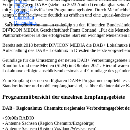
Partner
Verbreitungsweg DAB+ (siehe ma 2023 Audio I) empfangbar sein. Zu
Infos an uns!
mit zielgruppenspezifischen Programmangeboten. Durch Mehrfachbel
Kontakt
genutzt, ihre Reichweite deutlich zu erhöhen und eine „quasi-landeswe
Impressum
Datenschutz
„Sachsen gehört von nun an endgültig zu den führenden Bundeslände
DIVICON MEDIA Geschäftsführer Franz Coriand. „Für die Menschen in 
Plattformbetreiber ist der erfolgreiche Start ein wichtiger Meilenstein 
Bereits seit 2018 betreibt DIVICON MEDIA die DAB+ Lokalmuxe in F
Aufschaltung des DAB+ Lokalmux in Dresden die letzte vorgesehene
Grundlage für die Umsetzung der neuen DAB+ Verbreitungsgebiete is
Rundfunk und neue Medien (SLM) im Oktober 2021. Hierauf waren in
Lokalmuxe erfolgte anschließend erstmals auf Grundlage des geände
Zum Empfang der neu verfügbaren DAB+ Programme empfiehlt es sic
Standort indoor und mobil empfangbar sind, ist über die interaktive K
Programmübersicht der einzelnen Empfangsgebiete
DAB+ Regionalmux Chemnitz (regionales Verbreitungsgebiet der 
• 90s90s RADIO
• Antenne Sachsen (Region Chemnitz/Erzgebirge)
• Antenne Sachsen (Region Vogtland/Westsachsen)