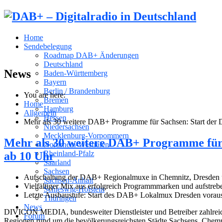
Home
Sendebelegung
Roadmap DAB+ Änderungen
Deutschland
News
Baden-Württemberg
Bayern
Berlin / Brandenburg
You are here:
Bremen
Home
Hamburg
Allgemein
Hessen
Mehr als 30 weitere DAB+ Programme für Sachsen: Start der
Niedersachsen
Mecklenburg-Vorpommern
Mehr als 30 weitere DAB+ Programme für 
Nordrhein-Westfalen
Rheinland-Pfalz
ab 10 Uhr
Saarland
Sachsen
Aufschaltung der DAB+ Regionalmuxe in Chemnitz, Dresden u
Sachsen-Anhalt
Vielfältiger Mix aus erfolgreich Programmmarken und aufstr
Schleswig-Holstein
Letzte Ausbaustufe: Start des DAB+ Lokalmux Dresden voraus
Thüringen
News
DIVICON MEDIA, bundesweiter Dienstleister und Betreiber zahlreic
Forum
Regionen rund um die bevölkerungsreichsten Städte Sachsens, Chemn