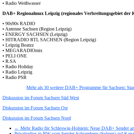
• Radio Weißwasser
DAB+ Regionalmux Leipzig (regionales Verbreitungsgebiet der K
• 90s90s RADIO
• Antenne Sachsen (Region Leipzig)
• ENERGY SACHSEN (Leipzig)
• HITRADIO RTL SACHSEN (Region Leipzig)
• Leipzig Beatzz
• MEGARADIOmix
• PELI ONE
• R.SA
• Radio Holiday
• Radio Leipzig
• Radio PSR
Mehr als 30 weitere DAB+ Programme für Sachsen: Sta
Diskussion im Forum Sachsen Süd West
Diskussion im Forum Sachsen Ost
Diskussion im Forum Sachsen Nord
← Mehr Radio für Schleswig-Holstein: Neue DAB+ Sender am 
Privatradios in BW vom Sender Schramberg (Sulgen) auf Kana