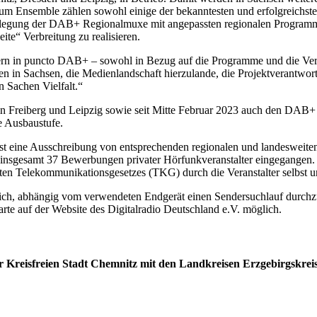
m Ensemble zählen sowohl einige der bekanntesten und erfolgreichst
egung der DAB+ Regionalmuxe mit angepassten regionalen Programmfen
ite“ Verbreitung zu realisieren.
rn in puncto DAB+ – sowohl in Bezug auf die Programme und die Verbr
Sachsen, die Medienlandschaft hierzulande, die Projektverantwortlich
in Sachen Vielfalt.“
reiberg und Leipzig sowie seit Mitte Februar 2023 auch den DAB+ Lo
 Ausbaustufe.
t eine Ausschreibung von entsprechenden regionalen und landesweiten
sgesamt 37 Bewerbungen privater Hörfunkveranstalter eingegangen. D
rten Telekommunikationsgesetzes (TKG) durch die Veranstalter selbst 
h, abhängig vom verwendeten Endgerät einen Sendersuchlauf durchz
arte auf der Website des Digitalradio Deutschland e.V. möglich.
Kreisfreien Stadt Chemnitz mit den Landkreisen Erzgebirgskreis