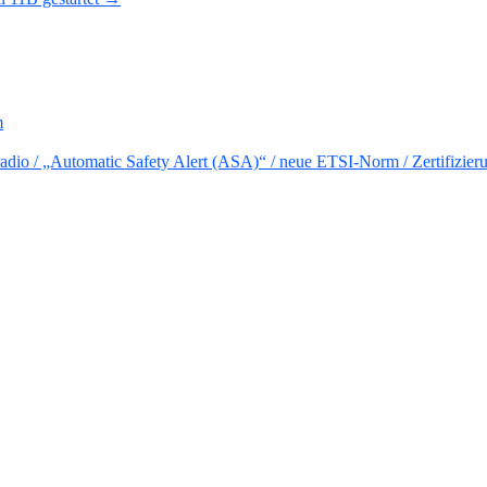
m
io / „Automatic Safety Alert (ASA)“ / neue ETSI-Norm / Zertifizier