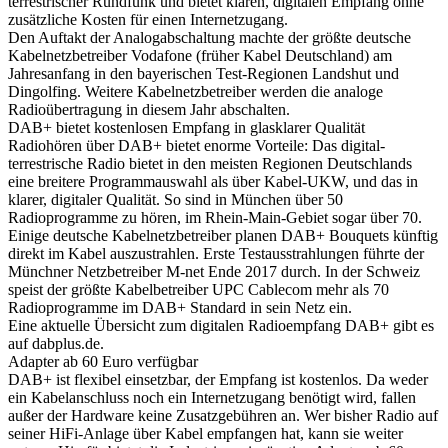
terrestrischer Rundfunk und bietet klaren, digitalen Empfang ohne
zusätzliche Kosten für einen Internetzugang.
Den Auftakt der Analogabschaltung machte der größte deutsche
Kabelnetzbetreiber Vodafone (früher Kabel Deutschland) am
Jahresanfang in den bayerischen Test-Regionen Landshut und
Dingolfing. Weitere Kabelnetzbetreiber werden die analoge
Radioübertragung in diesem Jahr abschalten.
DAB+ bietet kostenlosen Empfang in glasklarer Qualität
Radiohören über DAB+ bietet enorme Vorteile: Das digital-
terrestrische Radio bietet in den meisten Regionen Deutschlands
eine breitere Programmauswahl als über Kabel-UKW, und das in
klarer, digitaler Qualität. So sind in München über 50
Radioprogramme zu hören, im Rhein-Main-Gebiet sogar über 70.
Einige deutsche Kabelnetzbetreiber planen DAB+ Bouquets künftig
direkt im Kabel auszustrahlen. Erste Testausstrahlungen führte der
Münchner Netzbetreiber M-net Ende 2017 durch. In der Schweiz
speist der größte Kabelbetreiber UPC Cablecom mehr als 70
Radioprogramme im DAB+ Standard in sein Netz ein.
Eine aktuelle Übersicht zum digitalen Radioempfang DAB+ gibt es
auf dabplus.de.
Adapter ab 60 Euro verfügbar
DAB+ ist flexibel einsetzbar, der Empfang ist kostenlos. Da weder
ein Kabelanschluss noch ein Internetzugang benötigt wird, fallen
außer der Hardware keine Zusatzgebühren an. Wer bisher Radio auf
seiner HiFi-Anlage über Kabel empfangen hat, kann sie weiter