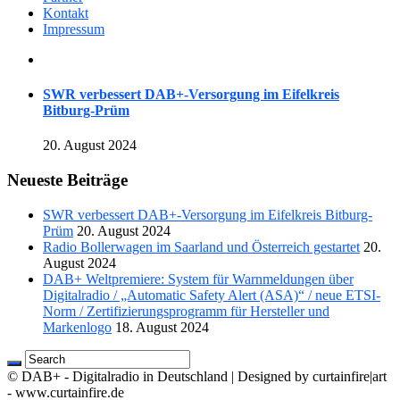
Kontakt
Impressum
SWR verbessert DAB+-Versorgung im Eifelkreis
Bitburg-Prüm
20. August 2024
Neueste Beiträge
SWR verbessert DAB+-Versorgung im Eifelkreis Bitburg-
Prüm
20. August 2024
Radio Bollerwagen im Saarland und Österreich gestartet
20.
August 2024
DAB+ Weltpremiere: System für Warnmeldungen über
Digitalradio / „Automatic Safety Alert (ASA)“ / neue ETSI-
Norm / Zertifizierungsprogramm für Hersteller und
Markenlogo
18. August 2024
© DAB+ - Digitalradio in Deutschland | Designed by curtainfire|art
- www.curtainfire.de