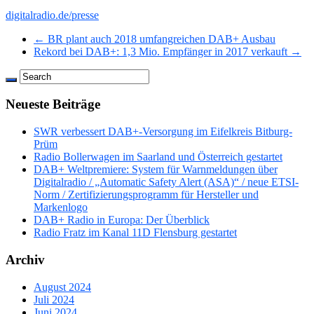
digitalradio.de/presse
← BR plant auch 2018 umfangreichen DAB+ Ausbau
Rekord bei DAB+: 1,3 Mio. Empfänger in 2017 verkauft →
Neueste Beiträge
SWR verbessert DAB+-Versorgung im Eifelkreis Bitburg-
Prüm
Radio Bollerwagen im Saarland und Österreich gestartet
DAB+ Weltpremiere: System für Warnmeldungen über
Digitalradio / „Automatic Safety Alert (ASA)“ / neue ETSI-
Norm / Zertifizierungsprogramm für Hersteller und
Markenlogo
DAB+ Radio in Europa: Der Überblick
Radio Fratz im Kanal 11D Flensburg gestartet
Archiv
August 2024
Juli 2024
Juni 2024