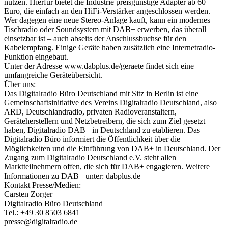
nutzen. Hierfür bietet die Industrie preisgünstige Adapter ab 60
Euro, die einfach an den HiFi-Verstärker angeschlossen werden.
Wer dagegen eine neue Stereo-Anlage kauft, kann ein modernes
Tischradio oder Soundsystem mit DAB+ erwerben, das überall
einsetzbar ist – auch abseits der Anschlussbuchse für den
Kabelempfang. Einige Geräte haben zusätzlich eine Internetradio-
Funktion eingebaut.
Unter der Adresse www.dabplus.de/geraete findet sich eine
umfangreiche Geräteübersicht.
Über uns:
Das Digitalradio Büro Deutschland mit Sitz in Berlin ist eine
Gemeinschaftsinitiative des Vereins Digitalradio Deutschland, also
ARD, Deutschlandradio, privaten Radioveranstaltern,
Geräteherstellern und Netzbetreibern, die sich zum Ziel gesetzt
haben, Digitalradio DAB+ in Deutschland zu etablieren. Das
Digitalradio Büro informiert die Öffentlichkeit über die
Möglichkeiten und die Einführung von DAB+ in Deutschland. Der
Zugang zum Digitalradio Deutschland e.V. steht allen
Marktteilnehmern offen, die sich für DAB+ engagieren. Weitere
Informationen zu DAB+ unter: dabplus.de
Kontakt Presse/Medien:
Carsten Zorger
Digitalradio Büro Deutschland
Tel.: +49 30 8503 6841
presse@digitalradio.de