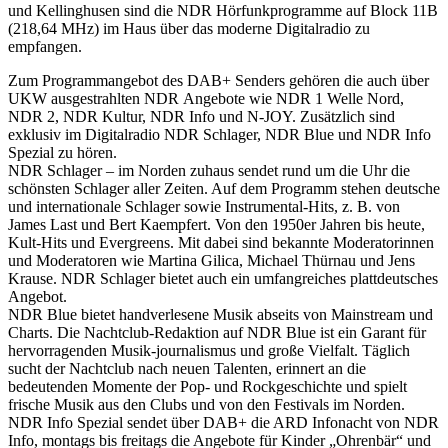
und Kellinghusen sind die NDR Hörfunkprogramme auf Block 11B
(218,64 MHz) im Haus über das moderne Digitalradio zu
empfangen.
Zum Programmangebot des DAB+ Senders gehören die auch über
UKW ausgestrahlten NDR Angebote wie NDR 1 Welle Nord,
NDR 2, NDR Kultur, NDR Info und N-JOY. Zusätzlich sind
exklusiv im Digitalradio NDR Schlager, NDR Blue und NDR Info
Spezial zu hören.
NDR Schlager – im Norden zuhaus sendet rund um die Uhr die
schönsten Schlager aller Zeiten. Auf dem Programm stehen deutsche
und internationale Schlager sowie Instrumental-Hits, z. B. von
James Last und Bert Kaempfert. Von den 1950er Jahren bis heute,
Kult-Hits und Evergreens. Mit dabei sind bekannte Moderatorinnen
und Moderatoren wie Martina Gilica, Michael Thürnau und Jens
Krause. NDR Schlager bietet auch ein umfangreiches plattdeutsches
Angebot.
NDR Blue bietet handverlesene Musik abseits von Mainstream und
Charts. Die Nachtclub-Redaktion auf NDR Blue ist ein Garant für
hervorragenden Musik-journalismus und große Vielfalt. Täglich
sucht der Nachtclub nach neuen Talenten, erinnert an die
bedeutenden Momente der Pop- und Rockgeschichte und spielt
frische Musik aus den Clubs und von den Festivals im Norden.
NDR Info Spezial sendet über DAB+ die ARD Infonacht von NDR
Info, montags bis freitags die Angebote für Kinder „Ohrenbär“ und