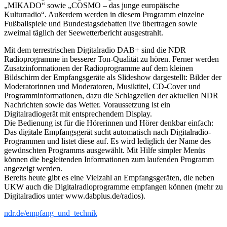
„MIKADO“ sowie „COSMO – das junge europäische
Kulturradio“. Außerdem werden in diesem Programm einzelne
Fußballspiele und Bundestagsdebatten live übertragen sowie
zweimal täglich der Seewetterbericht ausgestrahlt.
Mit dem terrestrischen Digitalradio DAB+ sind die NDR
Radioprogramme in besserer Ton-Qualität zu hören. Ferner werden
Zusatzinformationen der Radioprogramme auf dem kleinen
Bildschirm der Empfangsgeräte als Slideshow dargestellt: Bilder der
Moderatorinnen und Moderatoren, Musiktitel, CD-Cover und
Programminformationen, dazu die Schlagzeilen der aktuellen NDR
Nachrichten sowie das Wetter. Voraussetzung ist ein
Digitalradiogerät mit entsprechendem Display.
Die Bedienung ist für die Hörerinnen und Hörer denkbar einfach:
Das digitale Empfangsgerät sucht automatisch nach Digitalradio-
Programmen und listet diese auf. Es wird lediglich der Name des
gewünschten Programms ausgewählt. Mit Hilfe simpler Menüs
können die begleitenden Informationen zum laufenden Programm
angezeigt werden.
Bereits heute gibt es eine Vielzahl an Empfangsgeräten, die neben
UKW auch die Digitalradioprogramme empfangen können (mehr zu
Digitalradios unter www.dabplus.de/radios).
ndr.de/empfang_und_technik