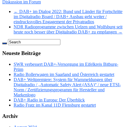
Diskussion im Forum
← DAB+ im Dialog 2022: Bund und Länder für Fortschritte
im Digitalradio Board / DAB+ Ausbau geht weiter /
eindrucksvolles Engagement der Privatradios
NDR Radioprogramme zwischen Uelzen und Wolfsburg seit
heute noch besser über Digitalradio DAB+ zu empfangen →
Neueste Beiträge
SWR verbessert DAB+-Versorgung im Eifelkreis Bitburg-
Prüm
Radio Bollerwagen im Saarland und Österreich gestartet
DAB+ Weltpremiere: System für Warnmeldungen über
Digitalradio / „Automatic Safety Alert (ASA)“ / neue ETSI-
Norm / Zertifizierungsprogramm für Hersteller und
Markenlogo
DAB+ Radio in Europa: Der Überblick
Radio Fratz im Kanal 11D Flensburg gestartet
Archiv