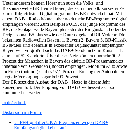
Unter anderem können Hörer nun auch die Volks- und
Blasmusikwelle BR Heimat hören, die sich innerhalb kürzester Zeit
zum erfolgreichsten Digitalprogramm des BR entwickelt hat. Mit
einem DAB+ Radio können aber noch mehr BR-Programme digital
empfangen werden: Zum Beispiel PULS, das junge Programm des
BR, die Schlagerwelle Bayern plus oder der Ereigniskanal oder der
Ereigniskanal B5 plus sowie der Durchsagekanal BR Verkehr. Die
bekannten Radiowellen Bayern 1, Bayern 2, Bayern 3, BR-Klassik,
B5 aktuell sind ebenfalls in exzellenter Digitalqualität empfangbar.
Bayernweit vergrößert sich das DAB+ Sendernetz im Kanal 11 D
damit auf 52 Standorte. Über dieses Netz können nunmehr 90,2
Prozent der Menschen in Bayern das digitale BR-Programmpaket
innerhalb von Gebäuden (indoor) empfangen. Mobil im Auto sowie
im Freien (outdoor) sind es 97,5 Prozent. Entlang der Autobahnen
liegt die Versorgung sogar bei 99 Prozent.
Der BR setzt den Ausbau der DAB+ Netze in diesem Jahr
konsequent fort. Der Empfang von DAB+ verbessert sich so
kontinuierlich weiter.
br.de/technik
Diskussion im Forum
← FFH gibt drei UKW-Frequenzen wegen DAB+
Empfangsmöglichkeiten auf