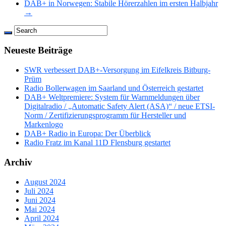
DAB+ in Norwegen: Stabile Hörerzahlen im ersten Halbjahr
→
Neueste Beiträge
SWR verbessert DAB+-Versorgung im Eifelkreis Bitburg-
Prüm
Radio Bollerwagen im Saarland und Österreich gestartet
DAB+ Weltpremiere: System für Warnmeldungen über
Digitalradio / „Automatic Safety Alert (ASA)“ / neue ETSI-
Norm / Zertifizierungsprogramm für Hersteller und
Markenlogo
DAB+ Radio in Europa: Der Überblick
Radio Fratz im Kanal 11D Flensburg gestartet
Archiv
August 2024
Juli 2024
Juni 2024
Mai 2024
April 2024