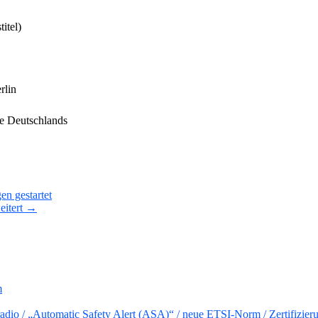
itel)
lin
e Deutschlands
n gestartet
eitert →
m
io / „Automatic Safety Alert (ASA)“ / neue ETSI-Norm / Zertifizier