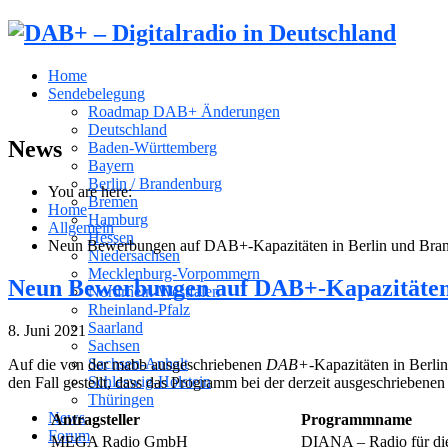
Home
Sendebelegung
Roadmap DAB+ Änderungen
Deutschland
News
Baden-Württemberg
Bayern
Berlin / Brandenburg
You are here:
Bremen
Home
Hamburg
Allgemein
Hessen
Neun Bewerbungen auf DAB+-Kapazitäten in Berlin und Bra
Niedersachsen
Mecklenburg-Vorpommern
Neun Bewerbungen auf DAB+-Kapazitäten
Nordrhein-Westfalen
Rheinland-Pfalz
Saarland
8. Juni 2021
Sachsen
Sachsen-Anhalt
Auf die von der mabb ausgeschriebenen
DAB+
-Kapazitäten in Berl
Schleswig-Holstein
den Fall gestellt, dass das Programm bei der derzeit ausgeschriebe
Thüringen
News
Antragsteller
Programmname
Forum
MEGA Radio GmbH
DIANA – Radio für di