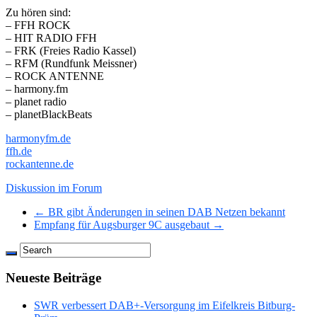
Zu hören sind:
– FFH ROCK
– HIT RADIO FFH
– FRK (Freies Radio Kassel)
– RFM (Rundfunk Meissner)
– ROCK ANTENNE
– harmony.fm
– planet radio
– planetBlackBeats
harmonyfm.de
ffh.de
rockantenne.de
Diskussion im Forum
← BR gibt Änderungen in seinen DAB Netzen bekannt
Empfang für Augsburger 9C ausgebaut →
Neueste Beiträge
SWR verbessert DAB+-Versorgung im Eifelkreis Bitburg-