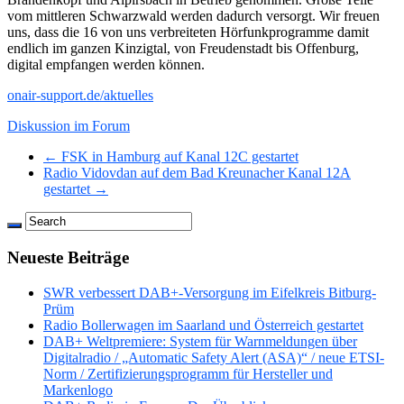
vom mittleren Schwarzwald werden dadurch versorgt. Wir freuen
uns, dass die 16 von uns verbreiteten Hörfunkprogramme damit
endlich im ganzen Kinzigtal, von Freudenstadt bis Offenburg,
digital empfangen werden können.
onair-support.de/aktuelles
Diskussion im Forum
← FSK in Hamburg auf Kanal 12C gestartet
Radio Vidovdan auf dem Bad Kreunacher Kanal 12A
gestartet →
Neueste Beiträge
SWR verbessert DAB+-Versorgung im Eifelkreis Bitburg-
Prüm
Radio Bollerwagen im Saarland und Österreich gestartet
DAB+ Weltpremiere: System für Warnmeldungen über
Digitalradio / „Automatic Safety Alert (ASA)“ / neue ETSI-
Norm / Zertifizierungsprogramm für Hersteller und
Markenlogo