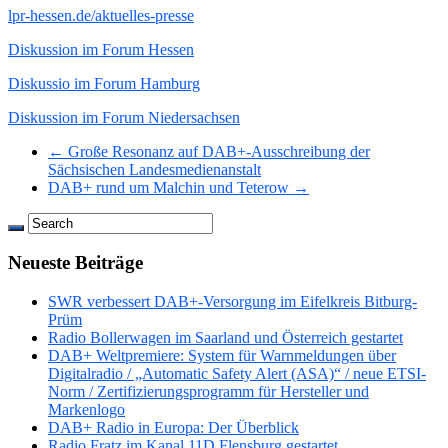
lpr-hessen.de/aktuelles-presse
Diskussion im Forum Hessen
Diskussio im Forum Hamburg
Diskussion im Forum Niedersachsen
← Große Resonanz auf DAB+-Ausschreibung der
Sächsischen Landesmedienanstalt
DAB+ rund um Malchin und Teterow →
Neueste Beiträge
SWR verbessert DAB+-Versorgung im Eifelkreis Bitburg-
Prüm
Radio Bollerwagen im Saarland und Österreich gestartet
DAB+ Weltpremiere: System für Warnmeldungen über
Digitalradio / „Automatic Safety Alert (ASA)“ / neue ETSI-
Norm / Zertifizierungsprogramm für Hersteller und
Markenlogo
DAB+ Radio in Europa: Der Überblick
Radio Fratz im Kanal 11D Flensburg gestartet