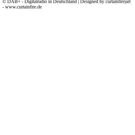
© DAB+ - Digitalradio in Deutschland | Designed by curtainfire|art
- www.curtainfire.de