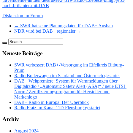
travemuende-aktuell.de/artikel/24319-Radio-Luebeck-klingt-jetzt-
noch-brillanter-mit-DAB
Diskussion im Forum
← SWR hat seine Planungsdaten für DAB+ Ausbau
NDR wird bei DAB+ regionaler →
Neueste Beiträge
SWR verbessert DAB+-Versorgung im Eifelkreis Bitburg-
Prüm
Radio Bollerwagen im Saarland und Österreich gestartet
DAB+ Weltpremiere: System für Warnmeldungen über
Digitalradio / „Automatic Safety Alert (ASA)“ / neue ETSI-
Norm / Zertifizierungsprogramm für Hersteller und
Markenlogo
DAB+ Radio in Europa: Der Überblick
Radio Fratz im Kanal 11D Flensburg gestartet
Archiv
August 2024