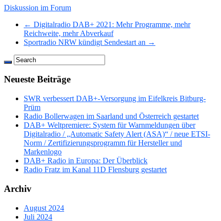
Diskussion im Forum
← Digitalradio DAB+ 2021: Mehr Programme, mehr
Reichweite, mehr Abverkauf
Sportradio NRW kündigt Sendestart an →
Neueste Beiträge
SWR verbessert DAB+-Versorgung im Eifelkreis Bitburg-
Prüm
Radio Bollerwagen im Saarland und Österreich gestartet
DAB+ Weltpremiere: System für Warnmeldungen über
Digitalradio / „Automatic Safety Alert (ASA)“ / neue ETSI-
Norm / Zertifizierungsprogramm für Hersteller und
Markenlogo
DAB+ Radio in Europa: Der Überblick
Radio Fratz im Kanal 11D Flensburg gestartet
Archiv
August 2024
Juli 2024