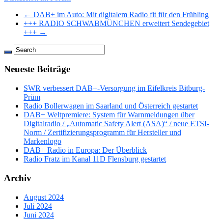
← DAB+ im Auto: Mit digitalem Radio fit für den Frühling
+++ RADIO SCHWABMÜNCHEN erweitert Sendegebiet
+++ →
Neueste Beiträge
SWR verbessert DAB+-Versorgung im Eifelkreis Bitburg-
Prüm
Radio Bollerwagen im Saarland und Österreich gestartet
DAB+ Weltpremiere: System für Warnmeldungen über
Digitalradio / „Automatic Safety Alert (ASA)“ / neue ETSI-
Norm / Zertifizierungsprogramm für Hersteller und
Markenlogo
DAB+ Radio in Europa: Der Überblick
Radio Fratz im Kanal 11D Flensburg gestartet
Archiv
August 2024
Juli 2024
Juni 2024