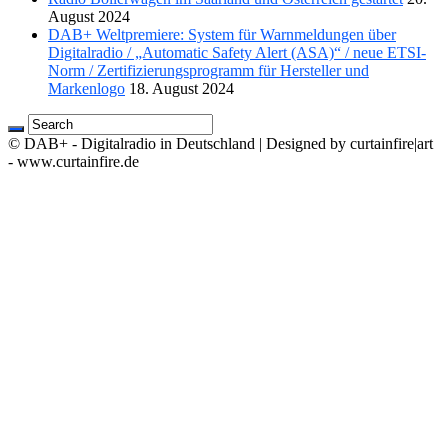
August 2024
DAB+ Weltpremiere: System für Warnmeldungen über
Digitalradio / „Automatic Safety Alert (ASA)“ / neue ETSI-
Norm / Zertifizierungsprogramm für Hersteller und
Markenlogo
18. August 2024
© DAB+ - Digitalradio in Deutschland | Designed by curtainfire|art
- www.curtainfire.de