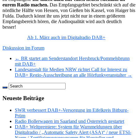
eurem Radio machen.
Das Empfangsgebiet beschränkt sich auf die
nördliche Hälfte von Hessen, von Gießen bis Kassel, von Haiger bis
Fulda. Dadurch könnt ihr uns jetzt nicht nur in einem größerem
Empfangsbereich hören, die Audioqualität wird auch deutlich
besser!
Ab 1. März auch im Digitalradio DAB+
Diskussion im Forum
← BR startet am Senderstandort Hersbruck/Pommelsbrunn
mit DAB+
Landesanstalt für Medien NRW richtet Call for Interest zu
DAB+ Regio-Ausschreibung an alle Hörfunkveranstalter →
Neueste Beiträge
SWR verbessert DAB+-Versorgung im Eifelkreis Bitburg-
Prüm
Radio Bollerwagen im Saarland und Österreich gestartet
DAB+ Weltpremiere: System für Warnmeldungen über
Digitalradio / „Automatic Safety Alert (ASA)“ / neue ETSI-
Norm / Zertifizierungsprogramm für Hersteller und