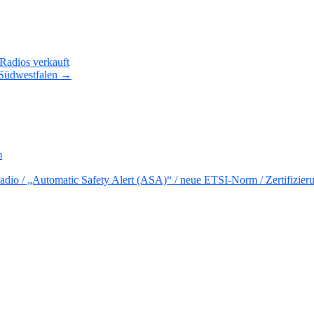
Radios verkauft
Südwestfalen →
m
io / „Automatic Safety Alert (ASA)“ / neue ETSI-Norm / Zertifizier