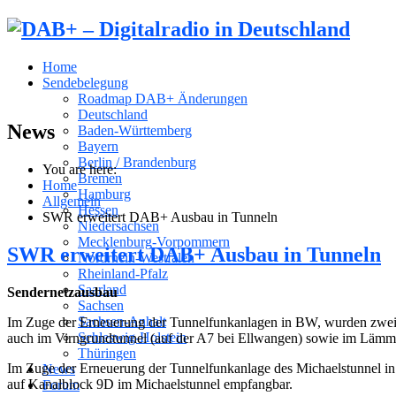
Home
Sendebelegung
Roadmap DAB+ Änderungen
Deutschland
News
Baden-Württemberg
Bayern
Berlin / Brandenburg
You are here:
Bremen
Home
Hamburg
Allgemein
Hessen
SWR erweitert DAB+ Ausbau in Tunneln
Niedersachsen
Mecklenburg-Vorpommern
SWR erweitert DAB+ Ausbau in Tunneln
Nordrhein-Westfalen
Rheinland-Pfalz
Saarland
Sendernetzausbau
Sachsen
Sachsen-Anhalt
Im Zuge der Erneuerung der Tunnelfunkanlagen in BW, wurden zwei
Schleswig-Holstein
auch im Virngrundtunnel (auf der A7 bei Ellwangen) sowie im Lämme
Thüringen
Im Zuge der Erneuerung der Tunnelfunkanlage des Michaelstunnel in
News
auf Kanalblock 9D im Michaelstunnel empfangbar.
Forum