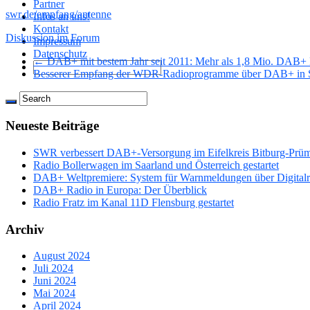
Partner
swr.de/empfang/antenne
Infos an uns!
Kontakt
Diskussion im Forum
Impressum
Datenschutz
← DAB+ mit bestem Jahr seit 2011: Mehr als 1,8 Mio. DAB+ 
Besserer Empfang der WDR-Radioprogramme über DAB+ in 
Neueste Beiträge
SWR verbessert DAB+-Versorgung im Eifelkreis Bitburg-Prü
Radio Bollerwagen im Saarland und Österreich gestartet
DAB+ Weltpremiere: System für Warnmeldungen über Digitalrad
DAB+ Radio in Europa: Der Überblick
Radio Fratz im Kanal 11D Flensburg gestartet
Archiv
August 2024
Juli 2024
Juni 2024
Mai 2024
April 2024