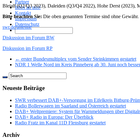
Partner
Bleialf (Q2/Q3 2023), Daleiden (Q3/Q4 2022), Hohe Derst (2023), 
Infos an uns!
Kontakt
Bitte beachten Sie:
Die oben genannten Termine sind ohne Gewähr. Ä
Impressum
Datenschutz
swr.de/antenne
Diskussion im Forum BW
Diskussion im Forum RP
← erster Bundesmultiplex vom Sender Steinkimmen gestartet
NDR 1 Welle Nord im Kreis Pinneberg ab 30. Juni noch bess
Neueste Beiträge
SWR verbessert DAB+-Versorgung im Eifelkreis Bitburg-Prü
Radio Bollerwagen im Saarland und Österreich gestartet
DAB+ Weltpremiere: System für Warnmeldungen über Digitalrad
DAB+ Radio in Europa: Der Überblick
Radio Fratz im Kanal 11D Flensburg gestartet
Archiv