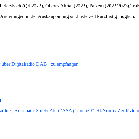
Mudersbach (Q4 2022), Oberes Ahrtal (2023), Palzem (2022/2023),Tra
nderungen in der Ausbauplanung sind jederzeit kurzfristig möglich.
er über Digitalradio DAB+ zu empfangen →
m
io / „Automatic Safety Alert (ASA)“ / neue ETSI-Norm / Zertifizier