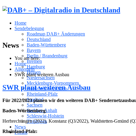
Home
Sendebelegung
Roadmap DAB+ Änderungen
Deutschland
News
Baden-Württemberg
Bayern
Berlin / Brandenburg
You are here:
Bremen
Home
Hamburg
Allgemein
Hessen
SWR plant weiteren Ausbau
Niedersachsen
Mecklenburg-Vorpommern
SWR plant weiteren Ausbau
Nordrhein-Westfalen
Rheinland-Pfalz
Saarland
Für 2022/2023 planen wir den weiteren DAB+ Sendernetzausbau
Sachsen
Sachsen-Anhalt
Baden-Württemberg
:
Schleswig-Holstein
Herbrechtingen (2022), Konstanz (Q3/2022), Waldstetten-Gmünd (Q3
Thüringen
News
Rheinland-Pfalz:
Forum