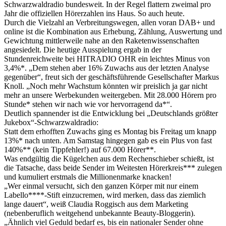
Schwarzwaldradio bundesweit. In der Regel flattern zweimal pro
Jahr die offiziellen Hörerzahlen ins Haus. So auch heute.
Durch die Vielzahl an Verbreitungswegen, allen voran DAB+ und
online ist die Kombination aus Erhebung, Zählung, Auswertung und
Gewichtung mittlerweile nahe an den Raketenwissenschaften
angesiedelt. Die heutige Ausspielung ergab in der
Stundenreichweite bei HITRADIO OHR ein leichtes Minus von
3,4%*. „Dem stehen aber 16% Zuwachs aus der letzten Analyse
gegenüber“, freut sich der geschäftsführende Gesellschafter Markus
Knoll. „Noch mehr Wachstum könnten wir preislich ja gar nicht
mehr an unsere Werbekunden weitergeben. Mit 28.000 Hörern pro
Stunde* stehen wir nach wie vor hervorragend da*“.
Deutlich spannender ist die Entwicklung bei „Deutschlands größter
Jukebox“-Schwarzwaldradio:
Statt dem erhofften Zuwachs ging es Montag bis Freitag um knapp
13%* nach unten. Am Samstag hingegen gab es ein Plus von fast
140%** (kein Tippfehler!) auf 67.000 Hörer**.
Was endgültig die Kügelchen aus dem Rechenschieber schießt, ist
die Tatsache, dass beide Sender im Weitesten Hörerkreis*** zulegen
und kumuliert erstmals die Millionenmarke knacken!
„Wer einmal versucht, sich den ganzen Körper mit nur einem
Labello****-Stift einzucremen, wird merken, dass das ziemlich
lange dauert“, weiß Claudia Roggisch aus dem Marketing
(nebenberuflich weitgehend unbekannte Beauty-Bloggerin).
„Ähnlich viel Geduld bedarf es, bis ein nationaler Sender ohne