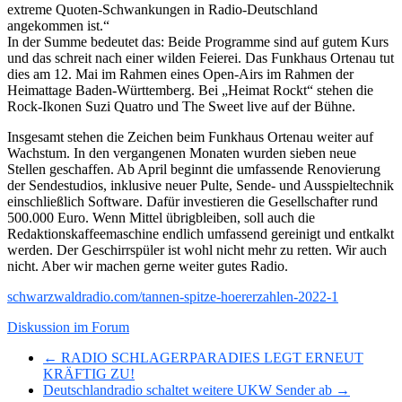
extreme Quoten-Schwankungen in Radio-Deutschland
angekommen ist.“
In der Summe bedeutet das: Beide Programme sind auf gutem Kurs
und das schreit nach einer wilden Feierei. Das Funkhaus Ortenau tut
dies am 12. Mai im Rahmen eines Open-Airs im Rahmen der
Heimattage Baden-Württemberg. Bei „Heimat Rockt“ stehen die
Rock-Ikonen Suzi Quatro und The Sweet live auf der Bühne.
Insgesamt stehen die Zeichen beim Funkhaus Ortenau weiter auf
Wachstum. In den vergangenen Monaten wurden sieben neue
Stellen geschaffen. Ab April beginnt die umfassende Renovierung
der Sendestudios, inklusive neuer Pulte, Sende- und Ausspieltechnik
einschließlich Software. Dafür investieren die Gesellschafter rund
500.000 Euro. Wenn Mittel übrigbleiben, soll auch die
Redaktionskaffeemaschine endlich umfassend gereinigt und entkalkt
werden. Der Geschirrspüler ist wohl nicht mehr zu retten. Wir auch
nicht. Aber wir machen gerne weiter gutes Radio.
schwarzwaldradio.com/tannen-spitze-hoererzahlen-2022-1
Diskussion im Forum
← RADIO SCHLAGERPARADIES LEGT ERNEUT
KRÄFTIG ZU!
Deutschlandradio schaltet weitere UKW Sender ab →