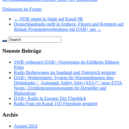
Diskussion im Forum
← NDR startet in Stade auf Kanal 9B
Deutschlandradio stellt in Amberg, Füssen und Kempten auf
digitale Programmverbreitung mit DAB+ um →
Neueste Beiträge
SWR verbessert DAB+-Versorgung im Eifelkreis Bitburg-
Prüm
Radio Bollerwagen im Saarland und Österreich gestartet
DAB+ Weltpremiere: System für Warnmeldungen über
Digitalradio / „Automatic Safety Alert (ASA)“ / neue ETSI-
Norm / Zertifizierungsprogramm für Hersteller und
Markenlogo
DAB+ Radio in Europa: Der Überblick
Radio Fratz im Kanal 11D Flensburg gestartet
Archiv
August 2024