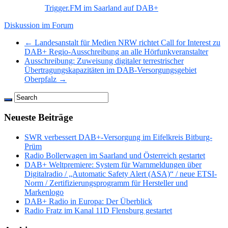
Trigger.FM im Saarland auf DAB+
Diskussion im Forum
← Landesanstalt für Medien NRW richtet Call for Interest zu
DAB+ Regio-Ausschreibung an alle Hörfunkveranstalter
Ausschreibung: Zuweisung digitaler terrestrischer
Übertragungskapazitäten im DAB-Versorgungsgebiet
Oberpfalz →
Neueste Beiträge
SWR verbessert DAB+-Versorgung im Eifelkreis Bitburg-
Prüm
Radio Bollerwagen im Saarland und Österreich gestartet
DAB+ Weltpremiere: System für Warnmeldungen über
Digitalradio / „Automatic Safety Alert (ASA)“ / neue ETSI-
Norm / Zertifizierungsprogramm für Hersteller und
Markenlogo
DAB+ Radio in Europa: Der Überblick
Radio Fratz im Kanal 11D Flensburg gestartet