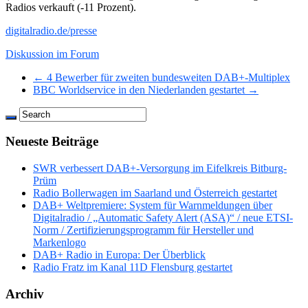
Radios verkauft (-11 Prozent).
digitalradio.de/presse
Diskussion im Forum
← 4 Bewerber für zweiten bundesweiten DAB+-Multiplex
BBC Worldservice in den Niederlanden gestartet →
Neueste Beiträge
SWR verbessert DAB+-Versorgung im Eifelkreis Bitburg-
Prüm
Radio Bollerwagen im Saarland und Österreich gestartet
DAB+ Weltpremiere: System für Warnmeldungen über
Digitalradio / „Automatic Safety Alert (ASA)“ / neue ETSI-
Norm / Zertifizierungsprogramm für Hersteller und
Markenlogo
DAB+ Radio in Europa: Der Überblick
Radio Fratz im Kanal 11D Flensburg gestartet
Archiv