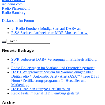
radioeins.com
Radio Plassenburg
Radio Bamberg
Diskussion im Forum
← Radio Euroherz kündigt Start auf DAB+ an
R.SA Sachsen darf weiter im MDR Mux senden →
Neueste Beiträge
SWR verbessert DAB+-Versorgung im Eifelkreis Bitburg-
Prüm
Radio Bollerwagen im Saarland und Österreich gestartet
DAB+ Weltpremiere: System für Warnmeldungen über
Digitalradio / „Automatic Safety Alert (ASA)“ / neue ETSI-
Norm / Zertifizierungsprogramm für Hersteller und
Markenlogo
DAB+ Radio in Europa: Der Überblick
Radio Fratz im Kanal 11D Flensburg gestartet
Archiv