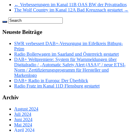
← Verbesserungen im Kanal 11B OAS BW der Privatradios
The Wolf Country im Kanal 12A Bad Kreuznach gestartet →
Neueste Beiträge
SWR verbessert DAB+-Versorgung im Eifelkreis Bitburg-
Prüm
Radio Bollerwagen im Saarland und Österreich gestartet
DAB+ Weltpremiere: System für Warnmeldungen über
Digitalradio / „Automatic Safety Alert (ASA)“ / neue ETSI-
Norm / Zertifizierungsprogramm für Hersteller und
Markenlogo
DAB+ Radio in Europa: Der Überblick
Radio Fratz im Kanal 11D Flensburg gestartet
Archiv
August 2024
Juli 2024
Juni 2024
Mai 2024
April 2024